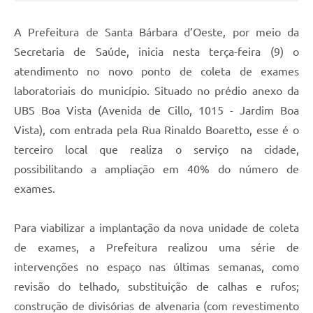
Jornal
A Prefeitura de Santa Bárbara d’Oeste, por meio da
Agenda
Secretaria de Saúde, inicia nesta terça-feira (9) o
atendimento no novo ponto de coleta de exames
Contato
laboratoriais do município. Situado no prédio anexo da
Plano Municipal de Segurança Pública
UBS Boa Vista (Avenida de Cillo, 1015 - Jardim Boa
Plano de Contratações Anuais
Vista), com entrada pela Rua Rinaldo Boaretto, esse é o
terceiro local que realiza o serviço na cidade,
possibilitando a ampliação em 40% do número de
exames.
Para viabilizar a implantação da nova unidade de coleta
de exames, a Prefeitura realizou uma série de
intervenções no espaço nas últimas semanas, como
revisão do telhado, substituição de calhas e rufos;
construção de divisórias de alvenaria (com revestimento