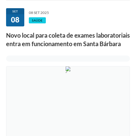
Ouvidoria
SET
08 SET 2025
08
Transparência
SAÚDE
Programa de Incentivo ao Desenvolvimento
Novo local para coleta de exames laboratoriais
Legislação
entra em funcionamento em Santa Bárbara
Covid-19
Imóveis
Protocolo
Doação CMDCA
Utilidades
Certidão Negativa de Empresa
Certidão Negativa de Imóvel