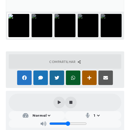
Parcerias com Organização da Sociedade Civil (OSC)
Conselhos Municipais
Lei Aldir Blanc
Cartas de Serviço ao Usuário
Publicidade
Principal
COMPARTILHAR
Galeria de Fotos
Notícias
Galeria de Vídeos
Legislação
Links
Enquete