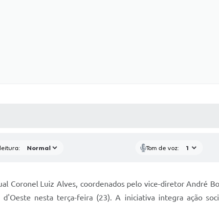
 MÍDIAS
RECEBA NOTÍCIAS
eitura:
Tom de voz:
al Coronel Luiz Alves, coordenados pelo vice-diretor André Bor
'Oeste nesta terça-feira (23). A iniciativa integra ação soc