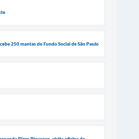
ste
ecebe 250 mantas do Fundo Social de São Paulo
rnanda Rizzo Piovezan, visita oficina do