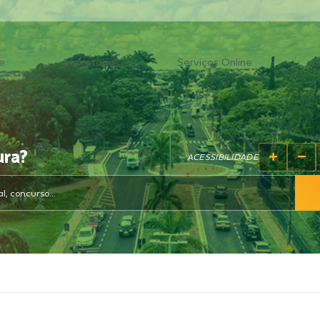
e
Secretarias
Serviços Online
O
ura?
ACESSIBILIDADE