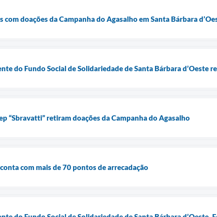
das com doações da Campanha do Agasalho em Santa Bárbara d’Oe
nte do Fundo Social de Solidariedade de Santa Bárbara d’Oeste r
iep “Sbravatti” retiram doações da Campanha do Agasalho
onta com mais de 70 pontos de arrecadação
nte do Fundo Social de Solidariedade de Santa Bárbara d’Oeste, Fe