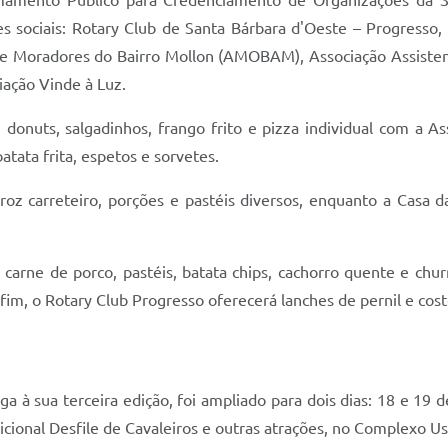
amento Público para Credenciamento de Organizações da Soc
es sociais: Rotary Club de Santa Bárbara d'Oeste – Progresso,
e Moradores do Bairro Mollon (AMOBAM), Associação Assistenc
iação Vinde à Luz.
 donuts, salgadinhos, frango frito e pizza individual com a As
tata frita, espetos e sorvetes.
oz carreteiro, porções e pastéis diversos, enquanto a Casa da
carne de porco, pastéis, batata chips, cachorro quente e ch
 fim, o Rotary Club Progresso oferecerá lanches de pernil e costel
a à sua terceira edição, foi ampliado para dois dias: 18 e 19 d
cional Desfile de Cavaleiros e outras atrações, no Complexo Us