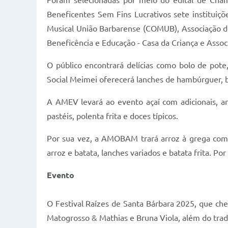
Foram selecionadas por meio do edital de Cham
Beneficentes Sem Fins Lucrativos sete instituiçõ
Musical União Barbarense (COMUB), Associação d
Beneficência e Educação - Casa da Criança e Assoc
O público encontrará delícias como bolo de pote,
Social Meimei oferecerá lanches de hambúrguer, ba
A AMEV levará ao evento açaí com adicionais, arr
pastéis, polenta frita e doces típicos.
Por sua vez, a AMOBAM trará arroz à grega com 
arroz e batata, lanches variados e batata frita. Por
Evento
O Festival Raízes de Santa Bárbara 2025, que cheg
Matogrosso & Mathias e Bruna Viola, além do tradi