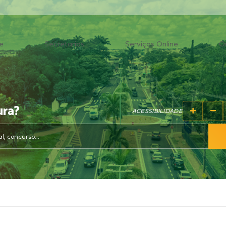
e
Secretarias
Serviços Online
O
ura?
ACESSIBILIDADE