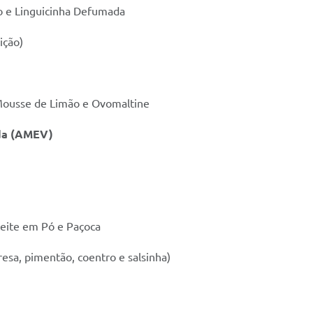
no e Linguicinha Defumada
ição)
Mousse de Limão e Ovomaltine
da
(
AMEV
)
Leite em Pó e Paçoca
resa, pimentão, coentro e salsinha)