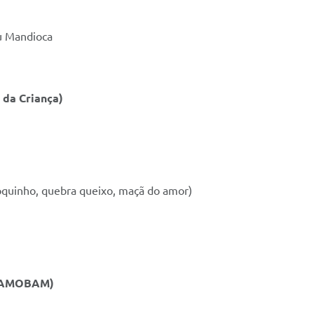
u Mandioca
 da Criança
)
oquinho, quebra queixo, maçã do amor)
AMOBAM
)