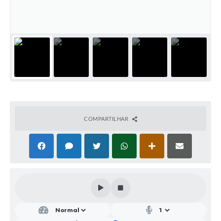
Parcerias com Organização da Sociedade Civil (OSC)
Conselhos Municipais
Lei Aldir Blanc
Cartas de Serviço ao Usuário
Publicidade
Principal
Galeria de Fotos
COMPARTILHAR
Notícias
Galeria de Vídeos
Legislação
Links
Enquete