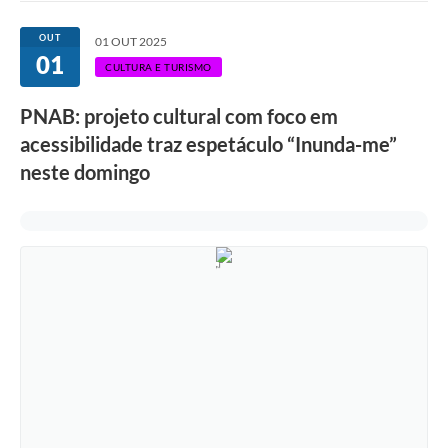
Ouvidoria
OUT
01 OUT 2025
01
Transparência
CULTURA E TURISMO
Programa de Incentivo ao Desenvolvimento
PNAB: projeto cultural com foco em
Legislação
acessibilidade traz espetáculo “Inunda-me”
neste domingo
Covid-19
Imóveis
Protocolo
Doação CMDCA
Utilidades
Certidão Negativa de Empresa
Certidão Negativa de Imóvel