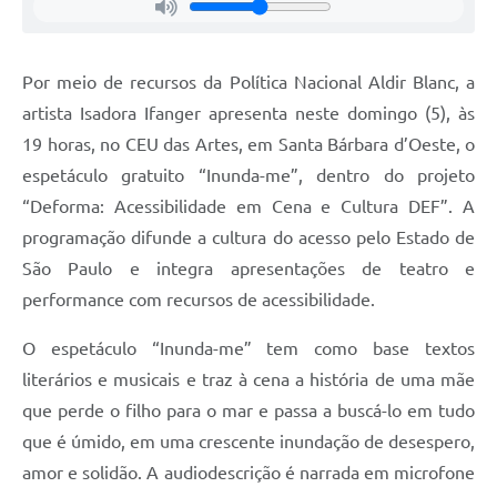
Jornal
Agenda
Por meio de recursos da Política Nacional Aldir Blanc, a
artista Isadora Ifanger apresenta neste domingo (5), às
Contato
19 horas, no CEU das Artes, em Santa Bárbara d’Oeste, o
Plano Municipal de Segurança Pública
espetáculo gratuito “Inunda-me”, dentro do projeto
Plano de Contratações Anuais
“Deforma: Acessibilidade em Cena e Cultura DEF”. A
programação difunde a cultura do acesso pelo Estado de
São Paulo e integra apresentações de teatro e
performance com recursos de acessibilidade.
O espetáculo “Inunda-me” tem como base textos
literários e musicais e traz à cena a história de uma mãe
que perde o filho para o mar e passa a buscá-lo em tudo
que é úmido, em uma crescente inundação de desespero,
amor e solidão. A audiodescrição é narrada em microfone