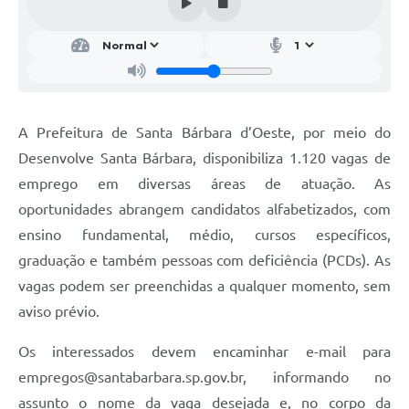
Parcerias com Organização da Sociedade Civil (OSC)
Conselhos Municipais
Lei Aldir Blanc
Cartas de Serviço ao Usuário
A Prefeitura de Santa Bárbara d’Oeste, por meio do
Publicidade
Desenvolve Santa Bárbara, disponibiliza 1.120 vagas de
Principal
emprego em diversas áreas de atuação. As
oportunidades abrangem candidatos alfabetizados, com
Galeria de Fotos
ensino fundamental, médio, cursos específicos,
Notícias
graduação e também pessoas com deficiência (PCDs). As
vagas podem ser preenchidas a qualquer momento, sem
Galeria de Vídeos
aviso prévio.
Legislação
Os interessados devem encaminhar e-mail para
Links
empregos@santabarbara.sp.gov.br
, informando no
Enquete
assunto o nome da vaga desejada e, no corpo da