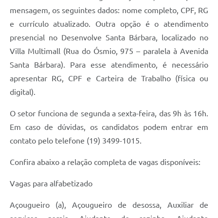
mensagem, os seguintes dados: nome completo, CPF, RG
Jornal
e currículo atualizado. Outra opção é o atendimento
Agenda
presencial no Desenvolve Santa Bárbara, localizado no
Contato
Villa Multimall (Rua do Ósmio, 975 – paralela à Avenida
Santa Bárbara). Para esse atendimento, é necessário
Plano Municipal de Segurança Pública
apresentar RG, CPF e Carteira de Trabalho (física ou
Plano de Contratações Anuais
digital).
O setor funciona de segunda a sexta-feira, das 9h às 16h.
Em caso de dúvidas, os candidatos podem entrar em
contato pelo telefone (19) 3499-1015.
Confira abaixo a relação completa de vagas disponíveis:
Vagas para alfabetizado
Açougueiro (a), Açougueiro de desossa, Auxiliar de