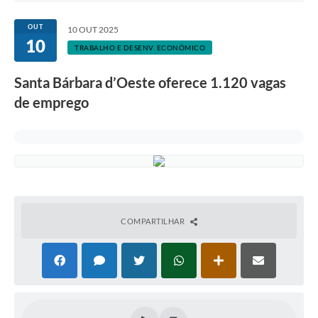
Ouvidoria
OUT
10 OUT 2025
10
Transparência
TRABALHO E DESENV. ECONÔMICO
Programa de Incentivo ao Desenvolvimento
Santa Bárbara d’Oeste oferece 1.120 vagas
Legislação
de emprego
Covid-19
Imóveis
Protocolo
Doação CMDCA
COMPARTILHAR
Utilidades
Certidão Negativa de Empresa
Certidão Negativa de Imóvel