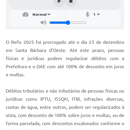
Parcerias com Organização da Sociedade Civil (OSC)
Conselhos Municipais
Lei Aldir Blanc
Cartas de Serviço ao Usuário
O Refis 2025 foi prorrogado até o dia 23 de dezembro
Publicidade
em Santa Bárbara d’Oeste. Até este prazo, pessoas
Principal
físicas e jurídicas podem regularizar débitos com a
Prefeitura e o DAE com até 100% de desconto em juros
Galeria de Fotos
e multas.
Notícias
Débitos tributários e não tributários de pessoas físicas ou
Galeria de Vídeos
jurídicas como IPTU, ISSQN, ITBI, infrações diversas,
Legislação
contas de água, entre outros, podem ser regularizados à
Links
vista, com desconto de 100% sobre juros e multas, ou de
forma parcelada, com descontos escalonados conforme o
Enquete