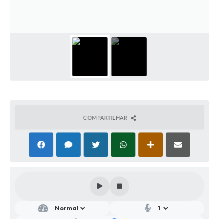
Parcerias com Organização da Sociedade Civil (OSC)
Conselhos Municipais
Lei Aldir Blanc
Cartas de Serviço ao Usuário
Publicidade
Principal
Galeria de Fotos
COMPARTILHAR
Notícias
Galeria de Vídeos
Legislação
Links
Enquete