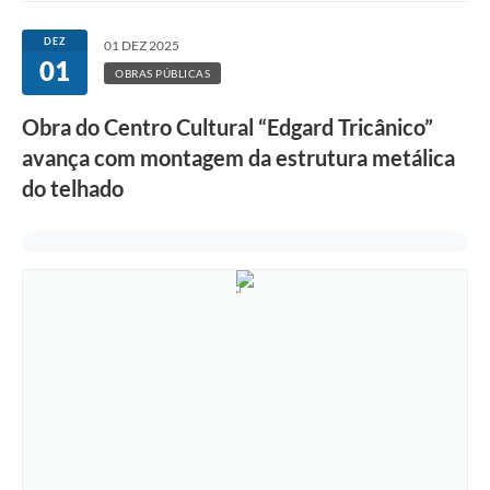
Ouvidoria
DEZ
01 DEZ 2025
01
Transparência
OBRAS PÚBLICAS
Programa de Incentivo ao Desenvolvimento
Obra do Centro Cultural “Edgard Tricânico”
Legislação
avança com montagem da estrutura metálica
do telhado
Covid-19
Imóveis
Protocolo
Doação CMDCA
Utilidades
Certidão Negativa de Empresa
Certidão Negativa de Imóvel