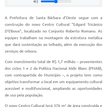
Jornal
Agenda
A Prefeitura de Santa Bárbara d’Oeste segue com a
construção do novo Centro Cultural “Edgard Tricânico
Contato
D’Elboux”, localizado no Conjunto Roberto Romano. As
Plano Municipal de Segurança Pública
equipes trabalham na montagem da estrutura metálica
Plano de Contratações Anuais
que dará sustentação ao telhado, além da execução dos
serviços de reboco.
Com investimento total de R$ 1,7 milhão – provenientes
dos ciclos 1 e 2 da Política Nacional Aldir Blanc (PNAB),
com contrapartida do Município –, o projeto tem como
objetivo transformar o local em um equipamento cultural
acessível e multifuncional, ampliando as oportunidades
de uso pela população.
O novo Centro Cultural terá 376 m² de área construída e