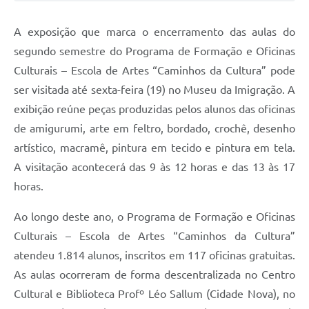
Jornal
A exposição que marca o encerramento das aulas do
Agenda
segundo semestre do Programa de Formação e Oficinas
Culturais – Escola de Artes “Caminhos da Cultura” pode
Contato
ser visitada até sexta-feira (19) no Museu da Imigração. A
Plano Municipal de Segurança Pública
exibição reúne peças produzidas pelos alunos das oficinas
Plano de Contratações Anuais
de amigurumi, arte em feltro, bordado, crochê, desenho
artístico, macramê, pintura em tecido e pintura em tela.
A visitação acontecerá das 9 às 12 horas e das 13 às 17
horas.
Ao longo deste ano, o Programa de Formação e Oficinas
Culturais – Escola de Artes “Caminhos da Cultura”
atendeu 1.814 alunos, inscritos em 117 oficinas gratuitas.
As aulas ocorreram de forma descentralizada no Centro
Cultural e Biblioteca Profº Léo Sallum (Cidade Nova), no