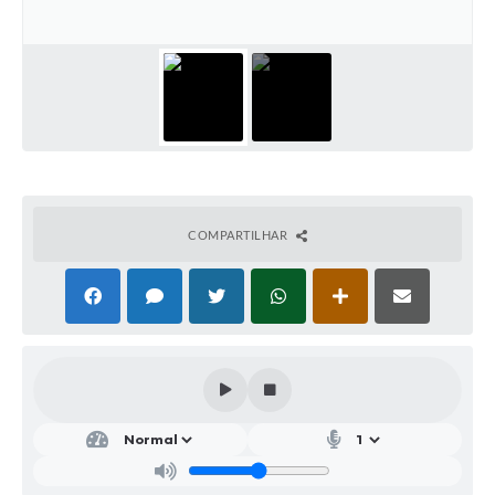
Parcerias com Organização da Sociedade Civil (OSC)
Conselhos Municipais
Lei Aldir Blanc
Cartas de Serviço ao Usuário
Publicidade
Principal
COMPARTILHAR
Galeria de Fotos
Notícias
Galeria de Vídeos
Legislação
Links
Enquete