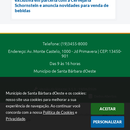
exclusiva em parceria com a Cervejaria
Schornstein e anuncia novidades para venda de
bebidas
Telefone: (19)3455-8000
Endereço: Av. Monte Castelo, 1000 - Jd Primavera | CEP: 13450-
901
Das 9 às 16 horas
Município de Santa Bárbara dOeste
Versão do Sistema:
3.5.3 - 19/06/2026
Município de Santa Bárbara dOeste e os cookies:
Portal atualizado em:
06/08/2026 14:30
Dados Abertos
nosso site usa cookies para melhorar a sua
experiência de navegação. Ao continuar você
ACEITAR
concorda com a nossa
Política de Cookies
e
Copyright Instar - 2006-2026. Todos os direitos reservados -
Privacidade
.
Instar Tecnologia
PERSONALIZAR