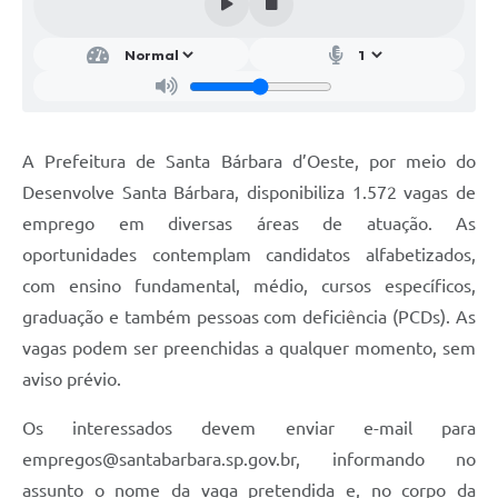
Parcerias com Organização da Sociedade Civil (OSC)
Conselhos Municipais
Lei Aldir Blanc
Cartas de Serviço ao Usuário
A Prefeitura de Santa Bárbara d’Oeste, por meio do
Publicidade
Desenvolve Santa Bárbara, disponibiliza 1.572 vagas de
Principal
emprego em diversas áreas de atuação. As
oportunidades contemplam candidatos alfabetizados,
Galeria de Fotos
com ensino fundamental, médio, cursos específicos,
Notícias
graduação e também pessoas com deficiência (PCDs). As
vagas podem ser preenchidas a qualquer momento, sem
Galeria de Vídeos
aviso prévio.
Legislação
Os interessados devem enviar e-mail para
Links
empregos@santabarbara.sp.gov.br
, informando no
Enquete
assunto o nome da vaga pretendida e, no corpo da