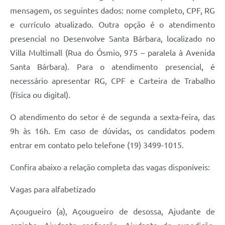
mensagem, os seguintes dados: nome completo, CPF, RG
Jornal
e currículo atualizado. Outra opção é o atendimento
Agenda
presencial no Desenvolve Santa Bárbara, localizado no
Contato
Villa Multimall (Rua do Ósmio, 975 – paralela à Avenida
Santa Bárbara). Para o atendimento presencial, é
Plano Municipal de Segurança Pública
necessário apresentar RG, CPF e Carteira de Trabalho
Plano de Contratações Anuais
(física ou digital).
O atendimento do setor é de segunda a sexta-feira, das
9h às 16h. Em caso de dúvidas, os candidatos podem
entrar em contato pelo telefone (19) 3499-1015.
Confira abaixo a relação completa das vagas disponíveis:
Vagas para alfabetizado
Açougueiro (a), Açougueiro de desossa, Ajudante de