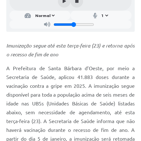
Parcerias com Organização da Sociedade Civil (OSC)
Conselhos Municipais
Lei Aldir Blanc
Cartas de Serviço ao Usuário
Imunização segue até esta terça-feira (23) e retorna após
Publicidade
o recesso de fim de ano
Principal
A Prefeitura de Santa Bárbara d’Oeste, por meio a
Galeria de Fotos
Secretaria de Saúde, aplicou 41.883 doses durante a
vacinação contra a gripe em 2025. A imunização segue
Notícias
disponível para toda a população acima de seis meses de
Galeria de Vídeos
idade nas UBSs (Unidades Básicas de Saúde) listadas
Legislação
abaixo, sem necessidade de agendamento, até esta
terça-feira (23). A Secretaria de Saúde informa que não
Links
haverá vacinação durante o recesso de fim de ano. A
Enquete
partir do dia 5 de janeiro, a imunização será retomada