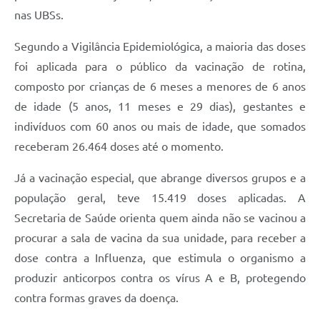
nas UBSs.
Jornal
Agenda
Segundo a Vigilância Epidemiológica, a maioria das doses
foi aplicada para o público da vacinação de rotina,
Contato
composto por crianças de 6 meses a menores de 6 anos
Plano Municipal de Segurança Pública
de idade (5 anos, 11 meses e 29 dias), gestantes e
indivíduos com 60 anos ou mais de idade, que somados
Plano de Contratações Anuais
receberam 26.464 doses até o momento.
Já a vacinação especial, que abrange diversos grupos e a
população geral, teve 15.419 doses aplicadas. A
Secretaria de Saúde orienta quem ainda não se vacinou a
procurar a sala de vacina da sua unidade, para receber a
dose contra a Influenza, que estimula o organismo a
produzir anticorpos contra os vírus A e B, protegendo
contra formas graves da doença.