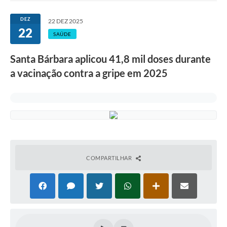
Ouvidoria
DEZ
22 DEZ 2025
22
Transparência
SAÚDE
Programa de Incentivo ao Desenvolvimento
Santa Bárbara aplicou 41,8 mil doses durante
Legislação
a vacinação contra a gripe em 2025
Covid-19
Imóveis
Protocolo
Doação CMDCA
COMPARTILHAR
Utilidades
Certidão Negativa de Empresa
Certidão Negativa de Imóvel