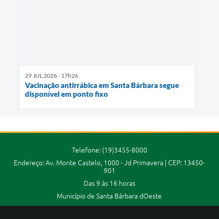
29 JUL 2026 - 17h26
Vacinação antirrábica em Santa Bárbara segue
disponível em ponto fixo
Telefone: (19)3455-8000
Endereço: Av. Monte Castelo, 1000 - Jd Primavera | CEP: 13450-
901
Das 9 às 16 horas
Município de Santa Bárbara dOeste