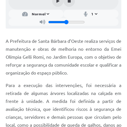
Parcerias com Organização da Sociedade Civil (OSC)
Conselhos Municipais
Lei Aldir Blanc
Cartas de Serviço ao Usuário
A Prefeitura de Santa Bárbara d’Oeste realiza serviços de
Publicidade
manutenção e obras de melhoria no entorno da Emei
Principal
Olímpia Gelli Romi, no Jardim Europa, com o objetivo de
reforçar a segurança da comunidade escolar e qualificar a
Galeria de Fotos
organização do espaço público.
Notícias
Para a execução das intervenções, foi necessária a
Galeria de Vídeos
retirada de algumas árvores localizadas na calçada em
Legislação
frente à unidade. A medida foi definida a partir de
avaliação técnica, que identificou riscos à segurança de
Links
crianças, servidores e demais pessoas que circulam pelo
Enquete
local, como a possibilidade de queda de galhos, danos ao