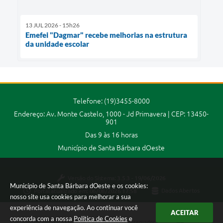
13 JUL 2026 - 15h26
Emefei "Dagmar" recebe melhorias na estrutura
da unidade escolar
Telefone: (19)3455-8000
Endereço: Av. Monte Castelo, 1000 - Jd Primavera | CEP: 13450-
901
Das 9 às 16 horas
Município de Santa Bárbara dOeste
Versão do Sistema:
3.5.3 - 19/06/2026
Município de Santa Bárbara dOeste e os cookies:
Portal atualizado em:
06/08/2026 17:58
Dados Abertos
nosso site usa cookies para melhorar a sua
experiência de navegação. Ao continuar você
ACEITAR
concorda com a nossa
Política de Cookies
e
Copyright Instar - 2006-2026. Todos os direitos reservados -