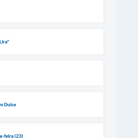
Lira”
im Dulce
a-feira (23)