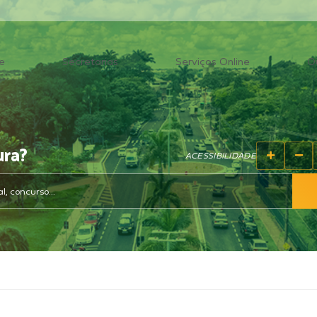
e
Secretarias
Serviços Online
O
ura?
ACESSIBILIDADE