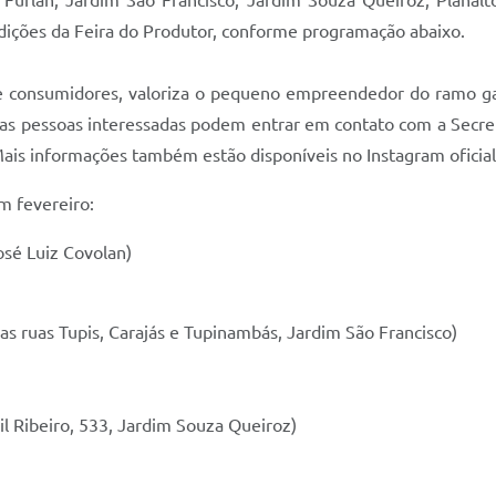
 Furlan, Jardim São Francisco, Jardim Souza Queiroz, Planal
edições da Feira do Produtor, conforme programação abaixo.
es e consumidores, valoriza o pequeno empreendedor do ramo 
, as pessoas interessadas podem entrar em contato com a Secre
 Mais informações também estão disponíveis no Instagram oficia
em fevereiro:
José Luiz Covolan)
as ruas Tupis, Carajás e Tupinambás, Jardim São Francisco)
il Ribeiro, 533, Jardim Souza Queiroz)