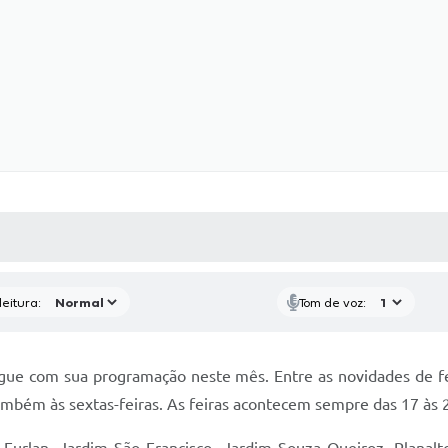
 MÍDIAS
RECEBA NOTÍCIAS
eitura:
Tom de voz:
egue com sua programação neste mês. Entre as novidades de fe
 também às sextas-feiras. As feiras acontecem sempre das 17 às 2