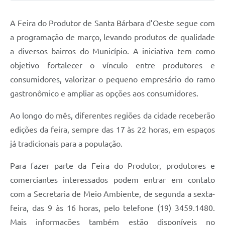
Jornal
A Feira do Produtor de Santa Bárbara d’Oeste segue com
Agenda
a programação de março, levando produtos de qualidade
a diversos bairros do Município. A iniciativa tem como
Contato
objetivo fortalecer o vínculo entre produtores e
Plano Municipal de Segurança Pública
consumidores, valorizar o pequeno empresário do ramo
Plano de Contratações Anuais
gastronômico e ampliar as opções aos consumidores.
Ao longo do mês, diferentes regiões da cidade receberão
edições da feira, sempre das 17 às 22 horas, em espaços
já tradicionais para a população.
Para fazer parte da Feira do Produtor, produtores e
comerciantes interessados podem entrar em contato
com a Secretaria de Meio Ambiente, de segunda a sexta-
feira, das 9 às 16 horas, pelo telefone (19) 3459.1480.
Mais informações também estão disponíveis no