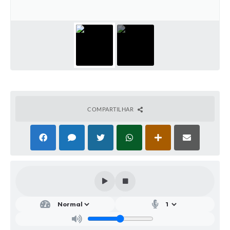
Parcerias com Organização da Sociedade Civil (OSC)
Conselhos Municipais
Lei Aldir Blanc
Cartas de Serviço ao Usuário
Publicidade
Principal
COMPARTILHAR
Galeria de Fotos
Notícias
Galeria de Vídeos
Legislação
Links
Enquete