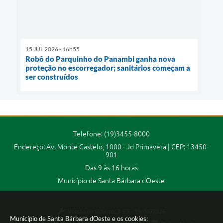
15 JUL 2026 - 16h55
Robô do Parquinho do Panambi ganha nova
proteção no escorregador; sanitários começam a
ser construídos
Telefone: (19)3455-8000
Endereço: Av. Monte Castelo, 1000 - Jd Primavera | CEP: 13450-
901
Das 9 às 16 horas
Município de Santa Bárbara dOeste
Versão do Sistema:
3.5.3 - 19/06/2026
Município de Santa Bárbara dOeste e os cookies: