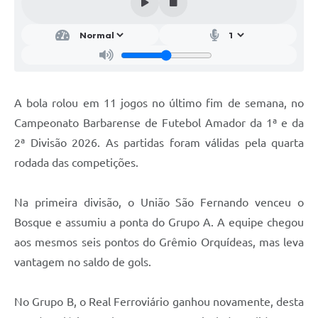
Parcerias com Organização da Sociedade Civil (OSC)
Conselhos Municipais
Lei Aldir Blanc
Cartas de Serviço ao Usuário
A bola rolou em 11 jogos no último fim de semana, no
Publicidade
Campeonato Barbarense de Futebol Amador da 1ª e da
Principal
2ª Divisão 2026. As partidas foram válidas pela quarta
rodada das competições.
Galeria de Fotos
Notícias
Na primeira divisão, o União São Fernando venceu o
Bosque e assumiu a ponta do Grupo A. A equipe chegou
Galeria de Vídeos
aos mesmos seis pontos do Grêmio Orquídeas, mas leva
Legislação
vantagem no saldo de gols.
Links
No Grupo B, o Real Ferroviário ganhou novamente, desta
Enquete