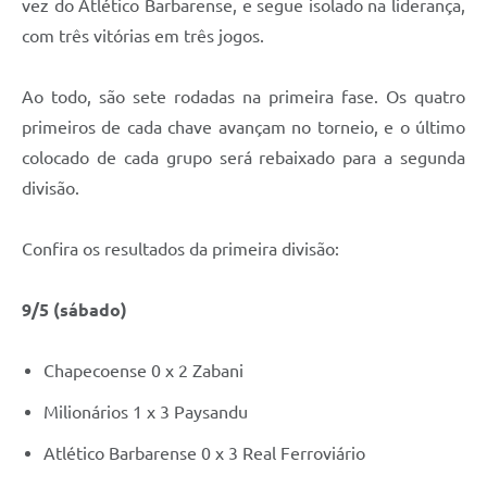
vez do Atlético Barbarense, e segue isolado na liderança,
Jornal
com três vitórias em três jogos.
Agenda
Ao todo, são sete rodadas na primeira fase. Os quatro
Contato
primeiros de cada chave avançam no torneio, e o último
Plano Municipal de Segurança Pública
colocado de cada grupo será rebaixado para a segunda
divisão.
Plano de Contratações Anuais
Confira os resultados da primeira divisão:
9/5 (sábado)
Chapecoense 0 x 2 Zabani
Milionários 1 x 3 Paysandu
Atlético Barbarense 0 x 3 Real Ferroviário