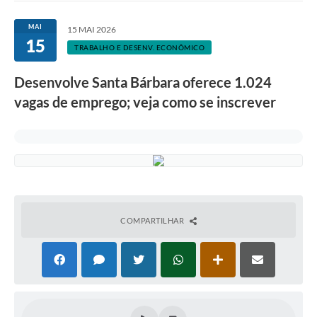
Ouvidoria
MAI
15 MAI 2026
15
Transparência
TRABALHO E DESENV. ECONÔMICO
Programa de Incentivo ao Desenvolvimento
Desenvolve Santa Bárbara oferece 1.024
Legislação
vagas de emprego; veja como se inscrever
Covid-19
Imóveis
Protocolo
Doação CMDCA
COMPARTILHAR
Utilidades
Certidão Negativa de Empresa
Certidão Negativa de Imóvel