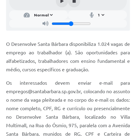
Parcerias com Organização da Sociedade Civil (OSC)
Conselhos Municipais
Lei Aldir Blanc
Cartas de Serviço ao Usuário
O Desenvolve Santa Bárbara disponibiliza 1.024 vagas de
Publicidade
emprego ao trabalhador (a). São oportunidades para
Principal
alfabetizados, trabalhadores com ensino fundamental e
médio, cursos específicos e graduação.
Galeria de Fotos
Os interessados devem enviar e-mail para
Notícias
empregos@santabarbara.sp.gov.br
, colocando no assunto
Galeria de Vídeos
o nome da vaga pleiteada e no corpo do e-mail os dados:
Legislação
nome completo, CPF, RG e currículo ou presencialmente
no Desenvolve Santa Bárbara, localizado no Villa
Links
Multimall, na Rua do Ósmio, 975, paralela com a Avenida
Enquete
Santa Bárbara, munidos de RG, CPF e Carteira de