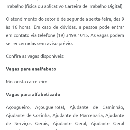
Trabalho (física ou aplicativo Carteira de Trabalho Digital).
Jornal
Agenda
O atendimento do setor é de segunda a sexta-feira, das 9
às 16 horas. Em caso de dúvidas, a pessoa pode entrar
Contato
em contato via telefone (19) 3499.1015. As vagas podem
Plano Municipal de Segurança Pública
ser encerradas sem aviso prévio.
Plano de Contratações Anuais
Confira as vagas disponíveis:
Vagas para analfabeto
Motorista carreteiro
Vagas para alfabetizado
Açougueiro, Açougueiro(a), Ajudante de Caminhão,
Ajudante de Cozinha, Ajudante de Marcenaria, Ajudante
de Serviços Gerais, Ajudante Geral, Ajudante Geral