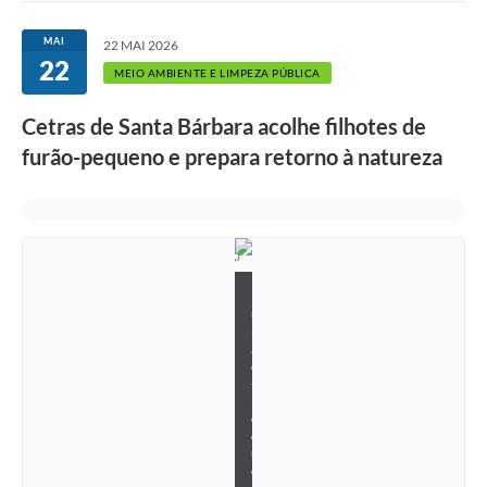
Ouvidoria
MAI
22 MAI 2026
22
Transparência
MEIO AMBIENTE E LIMPEZA PÚBLICA
Programa de Incentivo ao Desenvolvimento
Cetras de Santa Bárbara acolhe filhotes de
Legislação
furão-pequeno e prepara retorno à natureza
Covid-19
Imóveis
Protocolo
F
u
Doação CMDCA
r
ã
Utilidades
o
-
p
Certidão Negativa de Empresa
e
q
Certidão Negativa de Imóvel
u
e