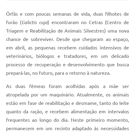
Jornal
Órfãs e com poucas semanas de vida, duas filhotes de
Agenda
furão (
Galictis cuja
) encontraram no Cetras (Centro de
Triagem e Reabilitação de Animais Silvestres) uma nova
Contato
chance de sobreviver. Desde que chegaram ao espaço,
Plano Municipal de Segurança Pública
em abril, as pequenas recebem cuidados intensivos de
Plano de Contratações Anuais
veterinários, biólogos e tratadores, em um delicado
processo de recuperação e desenvolvimento que busca
prepará-las, no futuro, para o retorno à natureza.
As duas fêmeas foram acolhidas após a mãe ser
atropelada por um maquinário. Atualmente, os animais
estão em fase de reabilitação e desmame, tanto do leite
quanto da ração, e recebem alimentação em intervalos
frequentes ao longo do dia. Neste primeiro momento,
permanecem em um recinto adaptado às necessidades