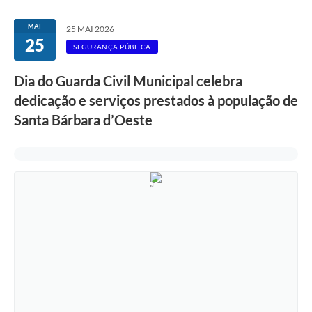
Ouvidoria
MAI
25 MAI 2026
25
Transparência
SEGURANÇA PÚBLICA
Programa de Incentivo ao Desenvolvimento
Dia do Guarda Civil Municipal celebra
Legislação
dedicação e serviços prestados à população de
Santa Bárbara d’Oeste
Covid-19
Imóveis
Protocolo
Doação CMDCA
Utilidades
Certidão Negativa de Empresa
Certidão Negativa de Imóvel