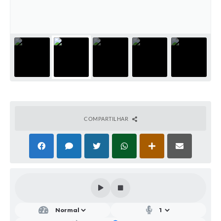
Parcerias com Organização da Sociedade Civil (OSC)
Conselhos Municipais
Lei Aldir Blanc
Cartas de Serviço ao Usuário
Publicidade
Principal
Galeria de Fotos
COMPARTILHAR
Notícias
Galeria de Vídeos
Legislação
Links
Enquete