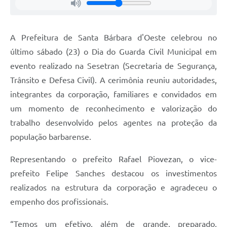
Jornal
Agenda
A Prefeitura de Santa Bárbara d'Oeste celebrou no
último sábado (23) o Dia do Guarda Civil Municipal em
Contato
evento realizado na Sesetran (Secretaria de Segurança,
Plano Municipal de Segurança Pública
Trânsito e Defesa Civil). A cerimônia reuniu autoridades,
Plano de Contratações Anuais
integrantes da corporação, familiares e convidados em
um momento de reconhecimento e valorização do
trabalho desenvolvido pelos agentes na proteção da
população barbarense.
Representando o prefeito Rafael Piovezan, o vice-
prefeito Felipe Sanches destacou os investimentos
realizados na estrutura da corporação e agradeceu o
empenho dos profissionais.
“Temos um efetivo, além de grande, preparado,