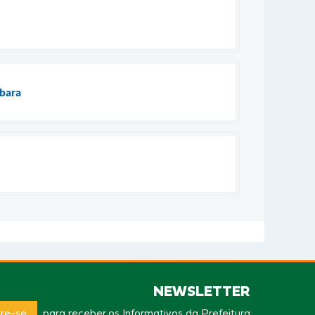
rbara
NEWSLETTER
re-se
para receber os Informativos da Prefeitura