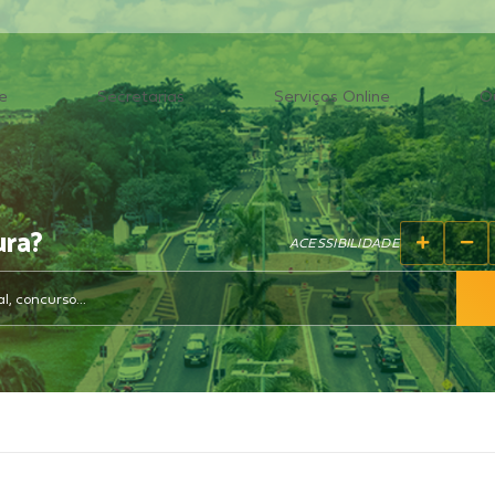
e
Secretarias
Serviços Online
O
ura?
ACESSIBILIDADE