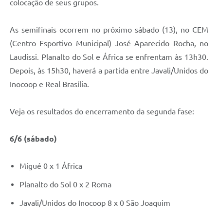
colocação de seus grupos.
Jornal
As semifinais ocorrem no próximo sábado (13), no CEM
Agenda
(Centro Esportivo Municipal) José Aparecido Rocha, no
Contato
Laudissi. Planalto do Sol e África se enfrentam às 13h30.
Plano Municipal de Segurança Pública
Depois, às 15h30, haverá a partida entre Javali/Unidos do
Inocoop e Real Brasília.
Plano de Contratações Anuais
Veja os resultados do encerramento da segunda fase:
6/6 (sábado)
Migué 0 x 1 África
Planalto do Sol 0 x 2 Roma
Javali/Unidos do Inocoop 8 x 0 São Joaquim