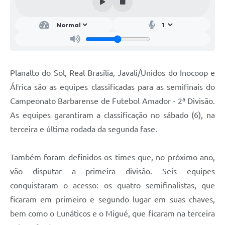
Parcerias com Organização da Sociedade Civil (OSC)
Conselhos Municipais
Lei Aldir Blanc
Cartas de Serviço ao Usuário
Planalto do Sol, Real Brasília, Javali/Unidos do Inocoop e
Publicidade
África são as equipes classificadas para as semifinais do
Principal
Campeonato Barbarense de Futebol Amador - 2ª Divisão.
As equipes garantiram a classificação no sábado (6), na
Galeria de Fotos
terceira e última rodada da segunda fase.
Notícias
Também foram definidos os times que, no próximo ano,
Galeria de Vídeos
vão disputar a primeira divisão. Seis equipes
Legislação
conquistaram o acesso: os quatro semifinalistas, que
Links
ficaram em primeiro e segundo lugar em suas chaves,
bem como o Lunáticos e o Migué, que ficaram na terceira
Enquete