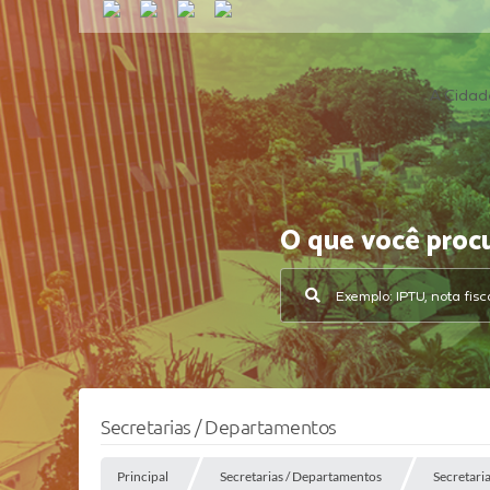
A Cidad
O que você proc
Secretarias / Departamentos
Principal
Secretarias / Departamentos
Secretari