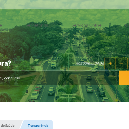
e
Secretarias
Serviços Online
O
ura?
ACESSIBILIDADE
a de Saúde
Transparência