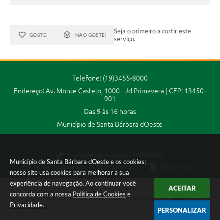
Parcerias com Organização da Sociedade Civil (OSC)
Conselhos Municipais
Seja o primeiro a curtir este
GOSTEI
NÃO GOSTEI
serviço.
Lei Aldir Blanc
Cartas de Serviço ao Usuário
Telefone: (19)3455-8000
Publicidade
Endereço: Av. Monte Castelo, 1000 - Jd Primavera | CEP: 13450-
Principal
901
Das 9 às 16 horas
Galeria de Fotos
Município de Santa Bárbara dOeste
Notícias
Versão do Sistema:
3.5.3 - 19/06/2026
Galeria de Vídeos
Município de Santa Bárbara dOeste e os cookies:
Portal atualizado em:
06/08/2026 09:58
Dados Abertos
nosso site usa cookies para melhorar a sua
Legislação
experiência de navegação. Ao continuar você
ACEITAR
concorda com a nossa
Links
Política de Cookies
e
Copyright Instar - 2006-2026. Todos os direitos reservados -
Privacidade
.
Instar Tecnologia
PERSONALIZAR
Enquete