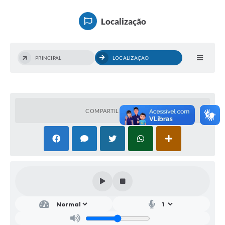
Ouvidoria
Localização
Transparência
Programa de Incentivo ao Desenvolvimento
PRINCIPAL
LOCALIZAÇÃO
Legislação
Covid-19
Imóveis
COMPARTILHAR
Protocolo
Doação CMDCA
Utilidades
Certidão Negativa de Empresa
Certidão Negativa de Imóvel