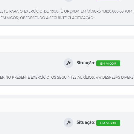
STE PARA O EXERCÍCIO DE 1950, É ORÇADA EM \r\nCR$ 1.820.000,00 (UM
M VIGOR, OBEDECENDO A SEGUINTE CLACIFICAÇÃO:
Situação:
EM VIGOR
R NO PRESENTE EXERCÍCIO, OS SEGUINTES AUXÍLIOS: \r\nDESPESAS DIVERS
Situação:
EM VIGOR