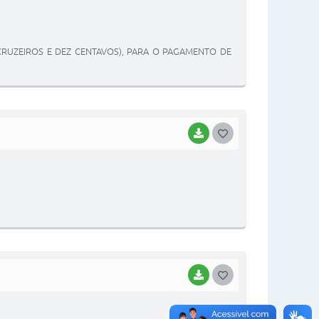
S
T
 CRUZEIROS E DEZ CENTAVOS), PARA O PAGAMENTO DE
E
I
BAIXAR
G
O
S
T
E
I
BAIXAR
G
O
S