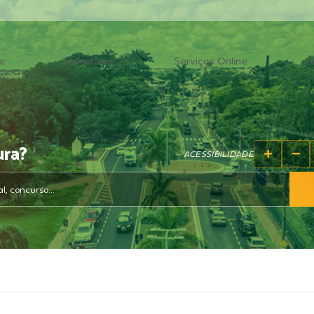
e
Secretarias
Serviços Online
O
ura?
ACESSIBILIDADE