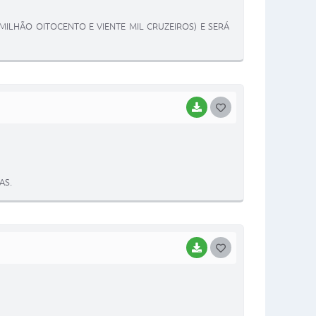
T
 MILHÃO OITOCENTO E VIENTE MIL CRUZEIROS) E SERÁ
E
I
BAIXAR
G
O
S
T
AS.
E
I
BAIXAR
G
O
S
T