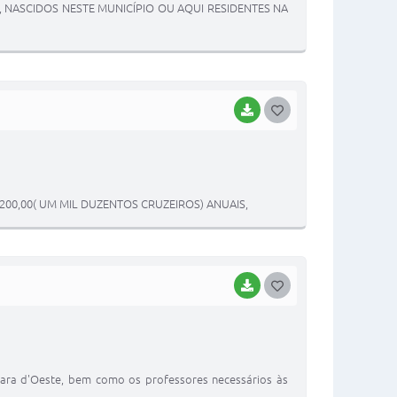
, NASCIDOS NESTE MUNICÍPIO OU AQUI RESIDENTES NA
E
I
BAIXAR
G
O
S
T
200,00( UM MIL DUZENTOS CRUZEIROS) ANUAIS,
E
I
BAIXAR
G
O
S
T
árbara d'Oeste, bem como os professores necessários às
E