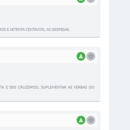
O
S
T
ROS E SETENTA CENTAVOS), AS DESPESAS.
E
I
BAIXAR
G
O
S
T
A E SEIS CRUZEIROS), SUPLEMENTAR AS VERBAS DO
E
I
BAIXAR
G
O