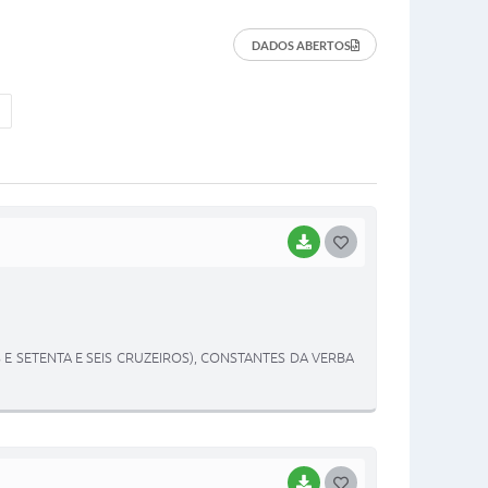
DADOS ABERTOS
BAIXAR
G
O
S
T
S E SETENTA E SEIS CRUZEIROS), CONSTANTES DA VERBA
E
I
BAIXAR
G