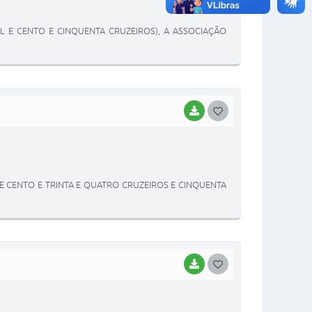
T
MIL E CENTO E CINQUENTA CRUZEIROS), A ASSOCIAÇÃO
E
I
BAIXAR
G
O
S
T
L E CENTO E TRINTA E QUATRO CRUZEIROS E CINQUENTA
E
I
BAIXAR
G
O
S