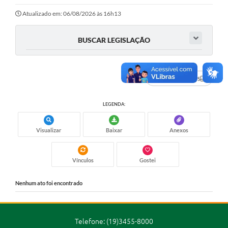
Ouvidoria
Atualizado em: 06/08/2026 às 16h13
Transparência
BUSCAR LEGISLAÇÃO
Programa de Incentivo ao Desenvolvimento
Legislação
DADOS ABERTOS
Covid-19
LEGENDA:
Imóveis
Protocolo
Visualizar
Baixar
Anexos
Doação CMDCA
Vínculos
Gostei
Utilidades
Nenhum ato foi encontrado
Certidão Negativa de Empresa
Certidão Negativa de Imóvel
Telefone: (19)3455-8000