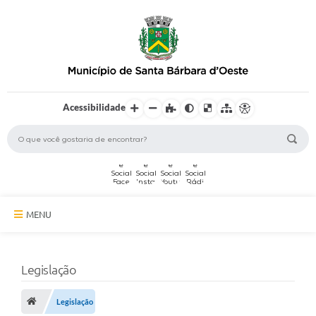
Acessibilidade
MENU
A Cidade
Legislação
Secretarias
Serviços Online
Legislação