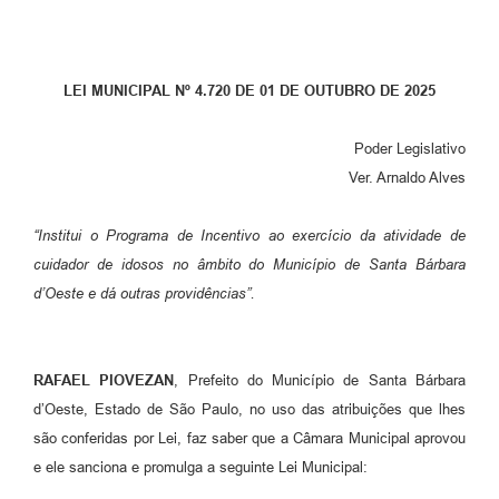
Parcerias com Organização da Sociedade Civil (OSC)
Conselhos Municipais
LEI MUNICIPAL Nº 4.720 DE 01 DE OUTUBRO DE 2025
Lei Aldir Blanc
Cartas de Serviço ao Usuário
Poder Legislativo
Ver. Arnaldo Alves
Publicidade
Principal
“Institui o Programa de Incentivo ao exercício da atividade de
cuidador de idosos no âmbito do Município de Santa Bárbara
Galeria de Fotos
d’Oeste e dá outras providências”.
Notícias
Galeria de Vídeos
RAFAEL PIOVEZAN
, Prefeito do Município de Santa Bárbara
Legislação
d’Oeste, Estado de São Paulo, no uso das atribuições que lhes
são conferidas por Lei, faz saber que a Câmara Municipal aprovou
Links
e ele sanciona e promulga a seguinte Lei Municipal:
Enquete