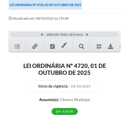
LEI ORDINÁRIA Nº 4720, 01 DE OUTUBRO DE 2025
Ouvidoria
Transparência
Atualizado em: 08/10/2025 às 15h38
Programa de Incentivo ao Desenvolvimento
ARRASTE PARA VER MAIS
Legislação
Covid-19
Imóveis
LEI ORDINÁRIA Nº 4720, 01 DE
OUTUBRO DE 2025
Protocolo
Doação CMDCA
Início da vigência:
04/10/2025
Utilidades
Assunto(s):
Câmara Municipal
Certidão Negativa de Empresa
EM VIGOR
Certidão Negativa de Imóvel