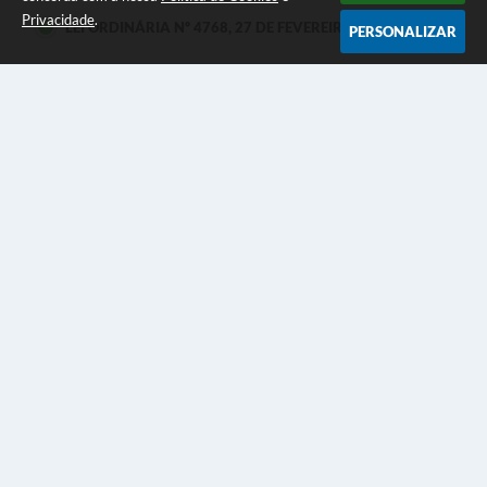
Privacidade
.
LEI ORDINÁRIA Nº 4768, 27 DE FEVEREIRO DE 2026
PERSONALIZAR
LEI COMPLEMENTAR Nº 361, 07 DE NOVEMBRO DE
2025
LEI ORDINÁRIA Nº 4659, 13 DE DEZEMBRO DE 2024
Seja o primeiro a curtir esta
GOSTEI
NÃO GOSTEI
legislação.
COMPARTILHAR