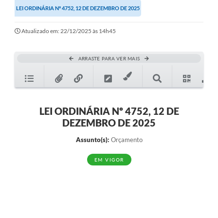
LEI ORDINÁRIA Nº 4752, 12 DE DEZEMBRO DE 2025
Ouvidoria
Transparência
Atualizado em: 22/12/2025 às 14h45
Programa de Incentivo ao Desenvolvimento
ARRASTE PARA VER MAIS
Legislação
Covid-19
Imóveis
LEI ORDINÁRIA Nº 4752, 12 DE
DEZEMBRO DE 2025
Protocolo
Assunto(s):
Orçamento
Doação CMDCA
EM VIGOR
Utilidades
Certidão Negativa de Empresa
Certidão Negativa de Imóvel