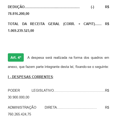
DEDUÇÃO………………………...…………….… (-) R$
78.816.200,00
TOTAL DA RECEITA GERAL (CORR. + CAPIT)…… R$
1.069.239.523,00
Art. 4º
A despesa será realizada na forma dos quadros em
anexo, que fazem parte integrante desta lei, fixando-se o seguinte:
I - DESPESAS CORRENTES
:
PODER LEGISLATIVO.................................................R$
30.900.000,00
ADMINISTRAÇÃO DIRETA...................................… R$
760.265.424,75