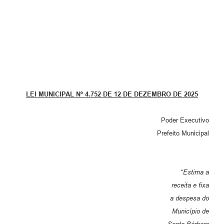
Parcerias com Organização da Sociedade Civil (OSC)
Conselhos Municipais
Lei Aldir Blanc
Cartas de Serviço ao Usuário
Publicidade
LEI MUNICIPAL Nº 4.752
DE 12 DE DEZ
EMBRO DE 2025
Principal
Galeria de Fotos
Poder Executivo
Prefeito Municipal
Notícias
Galeria de Vídeos
“
Estima a
Legislação
receita e fixa
Links
a despesa do
Município de
Enquete