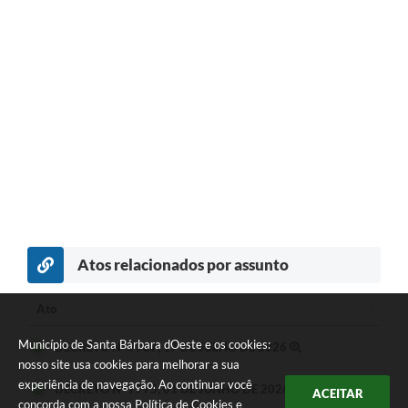
Atos relacionados por assunto
Ato
Ato
Município de Santa Bárbara dOeste e os cookies:
DECRETO Nº 7787, 17 DE JULHO DE 2026
nosso site usa cookies para melhorar a sua
experiência de navegação. Ao continuar você
DECRETO Nº 7775, 01 DE JUNHO DE 2026
ACEITAR
concorda com a nossa
Política de Cookies
e