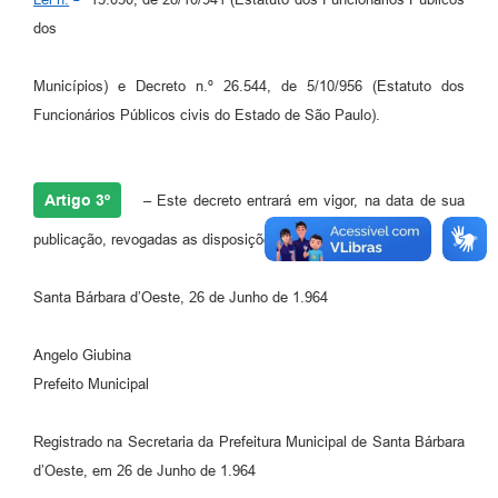
Jornal
dos
Agenda
Municípios) e Decreto n.º 26.544, de 5/10/956 (Estatuto dos
Contato
Funcionários Públicos civis do Estado de São Paulo).
Plano Municipal de Segurança Pública
Artigo 3º
Plano de Contratações Anuais
– Este decreto entrará em vigor, na data de sua
publicação, revogadas as disposições em contrário.
Santa Bárbara d’Oeste, 26 de Junho de 1.964
Angelo Giubina
Prefeito Municipal
Registrado na Secretaria da Prefeitura Municipal de Santa Bárbara
d’Oeste, em 26 de Junho de 1.964