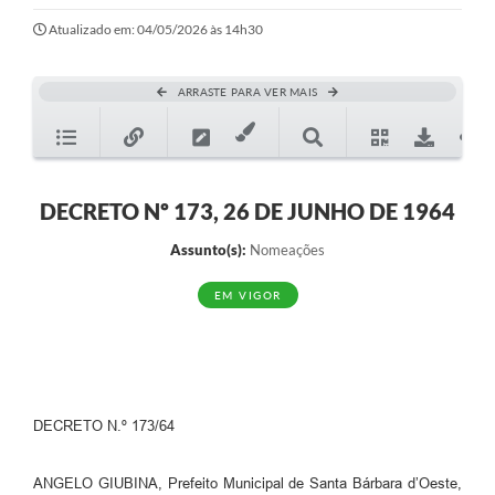
Ouvidoria
Atualizado em: 04/05/2026 às 14h30
Transparência
ARRASTE PARA VER MAIS
Programa de Incentivo ao Desenvolvimento
Legislação
Covid-19
DECRETO Nº 173, 26 DE JUNHO DE 1964
Imóveis
Assunto(s):
Nomeações
Protocolo
EM VIGOR
Doação CMDCA
Utilidades
Certidão Negativa de Empresa
DECRETO N.º 173/64
Certidão Negativa de Imóvel
ANGELO GIUBINA, Prefeito Municipal de Santa Bárbara d’Oeste,