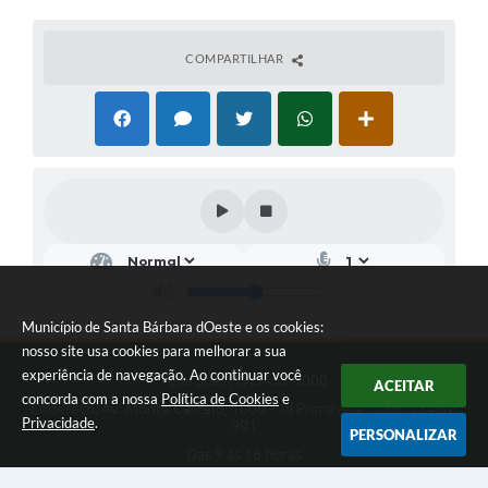
COMPARTILHAR
Município de Santa Bárbara dOeste e os cookies:
nosso site usa cookies para melhorar a sua
experiência de navegação. Ao continuar você
Telefone: (19)3455-8000
ACEITAR
concorda com a nossa
Política de Cookies
e
Endereço: Av. Monte Castelo, 1000 - Jd Primavera | CEP: 13450-
Privacidade
.
901
PERSONALIZAR
Das 9 às 16 horas
Município de Santa Bárbara dOeste