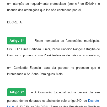
Parcerias com Organização da Sociedade Civil (OSC)
em atenção ao requerimento protocolado (sob n.º de 501/64), e
usando das atribuições que lhe são conferidas por lei,
Conselhos Municipais
Lei Aldir Blanc
DECRETA:
Cartas de Serviço ao Usuário
Publicidade
Artigo 1º
– Ficam nomeados os funcionários municipais,
Principal
Srs. Júlio Pires Barbosa Júnior, Pedro Cândido Rangel e Itagiba de
Campos, o primeiro como Presidente e os demais como membros,
Galeria de Fotos
Notícias
em Comissão Especial para dar parecer no processo que é
interessado o Sr. Zeno Domingues Maia.
Galeria de Vídeos
Legislação
Artigo 2º
– A Comissão Especial acima deverá dar seu
Links
parecer, dentro do prazo estabelecido pelo artigo 240, do
Decreto-
Enquete
Lei n.
º 13.030, de 28/10/941 (Estatuto dos Funcionários Públicos