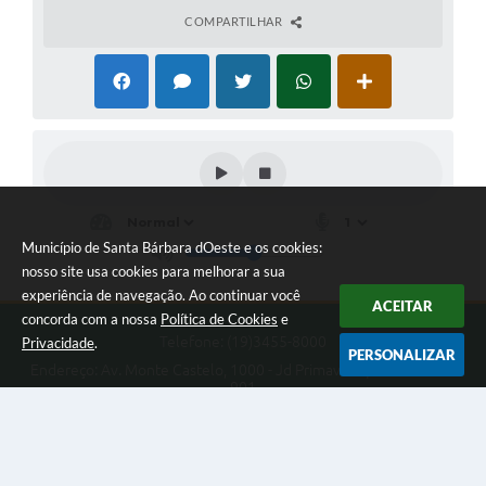
COMPARTILHAR
Município de Santa Bárbara dOeste e os cookies:
nosso site usa cookies para melhorar a sua
experiência de navegação. Ao continuar você
ACEITAR
concorda com a nossa
Política de Cookies
e
Telefone: (19)3455-8000
Privacidade
.
PERSONALIZAR
Endereço: Av. Monte Castelo, 1000 - Jd Primavera | CEP: 13450-
901
Das 9 às 16 horas
Município de Santa Bárbara dOeste