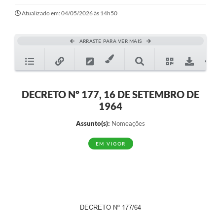
Ouvidoria
Atualizado em: 04/05/2026 às 14h50
Transparência
ARRASTE PARA VER MAIS
Programa de Incentivo ao Desenvolvimento
Legislação
Covid-19
DECRETO Nº 177, 16 DE SETEMBRO DE
1964
Imóveis
Assunto(s):
Nomeações
Protocolo
EM VIGOR
Doação CMDCA
Utilidades
Certidão Negativa de Empresa
Certidão Negativa de Imóvel
DECRETO Nº 177/64