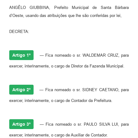
Parcerias com Organização da Sociedade Civil (OSC)
ANGÊLO GIUBBINA, Prefeito Municipal de Santa Bárbara
Conselhos Municipais
d’Oeste, usando das atribuições que lhe são conferidas por lei,
Lei Aldir Blanc
DECRETA:
Cartas de Serviço ao Usuário
Publicidade
Artigo 1º
— Fica nomeado o sr. WALDEMAR CRUZ, para
Principal
exercer, interinamente, o cargo de Diretor da Fazenda Municipal.
Galeria de Fotos
Notícias
Artigo 2º
— Fica nomeado o sr. SIDNEY CAETANO, para
Galeria de Vídeos
exercer, interinamente, o cargo de Contador da Prefeitura.
Legislação
Links
Artigo 3º
— Fica nomeado o sr. PAULO SILVA LUI, para
Enquete
exercer, interinamente, o cargo de Auxiliar de Contador.