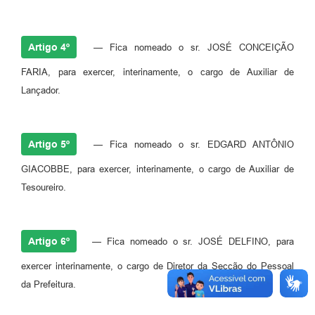
Jornal
Agenda
Artigo 4º
— Fica nomeado o sr. JOSÉ CONCEIÇÃO
Contato
FARIA, para exercer, interinamente, o cargo de Auxiliar de
Lançador.
Plano Municipal de Segurança Pública
Plano de Contratações Anuais
Artigo 5º
— Fica nomeado o sr. EDGARD ANTÔNIO
GIACOBBE, para exercer, interinamente, o cargo de Auxiliar de
Tesoureiro.
Artigo 6º
— Fica nomeado o sr. JOSÉ DELFINO, para
exercer interinamente, o cargo de Diretor da Secção do Pessoal
da Prefeitura.