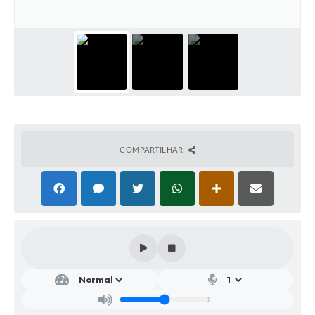
Parcerias com Organização da Sociedade Civil (OSC)
Conselhos Municipais
Lei Aldir Blanc
Cartas de Serviço ao Usuário
Publicidade
Principal
COMPARTILHAR
Galeria de Fotos
Notícias
Galeria de Vídeos
Legislação
Links
Enquete