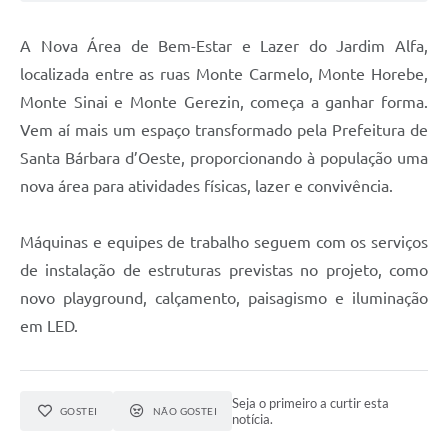
Jornal
A Nova Área de Bem-Estar e Lazer do Jardim Alfa,
Agenda
localizada entre as ruas Monte Carmelo, Monte Horebe,
Monte Sinai e Monte Gerezin, começa a ganhar forma.
Contato
Vem aí mais um espaço transformado pela Prefeitura de
Plano Municipal de Segurança Pública
Santa Bárbara d’Oeste, proporcionando à população uma
Plano de Contratações Anuais
nova área para atividades físicas, lazer e convivência.
Máquinas e equipes de trabalho seguem com os serviços
de instalação de estruturas previstas no projeto, como
novo playground, calçamento, paisagismo e iluminação
em LED.
Seja o primeiro a curtir esta
GOSTEI
NÃO GOSTEI
notícia.