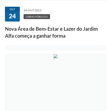
Ouvidoria
OUT
24 OUT 2023
24
Transparência
OBRAS PÚBLICAS
Programa de Incentivo ao Desenvolvimento
Nova Área de Bem-Estar e Lazer do Jardim
Legislação
Alfa começa a ganhar forma
Covid-19
Imóveis
Protocolo
Doação CMDCA
Utilidades
Certidão Negativa de Empresa
Certidão Negativa de Imóvel