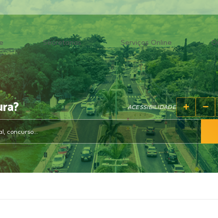
e
Secretarias
Serviços Online
O
ura?
ACESSIBILIDADE