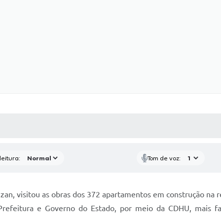
 MÍDIAS
RECEBA NOTÍCIAS
eitura:
Tom de voz:
ezan, visitou as obras dos 372 apartamentos em construção na
Prefeitura e Governo do Estado, por meio da CDHU, mais fam