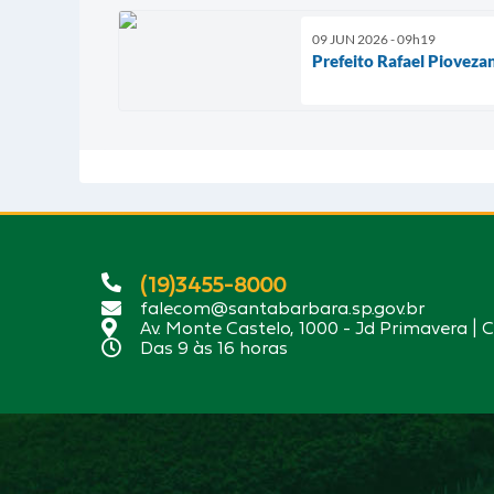
09 JUN 2026 - 09h19
Prefeito Rafael Pioveza
(19)3455-8000
falecom@santabarbara.sp.gov.br
Av. Monte Castelo, 1000 - Jd Primavera | 
Das 9 às 16 horas