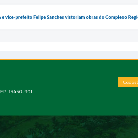
n e vice-prefeito Felipe Sanches vistoriam obras do Complexo Reg
Cadast
CEP: 13450-901