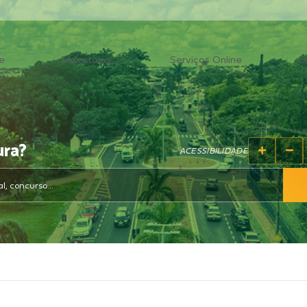
e
Secretarias
Serviços Online
O
ura?
ACESSIBILIDADE