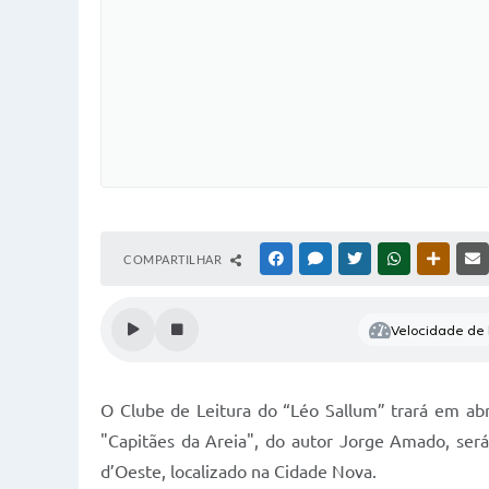
COMPARTILHAR
FACEBOOK
MESSENGER
TWITTER
WHATSAPP
OUTRAS
Velocidade de l
O Clube de Leitura do “Léo Sallum” trará em abr
"Capitães da Areia", do autor Jorge Amado, será 
d’Oeste, localizado na Cidade Nova.