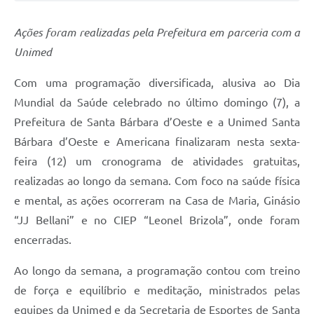
Jornal
Ações foram realizadas pela Prefeitura em parceria com a
Agenda
Unimed
Contato
Com uma programação diversificada, alusiva ao Dia
Plano Municipal de Segurança Pública
Mundial da Saúde celebrado no último domingo (7), a
Prefeitura de Santa Bárbara d’Oeste e a Unimed Santa
Plano de Contratações Anuais
Bárbara d’Oeste e Americana finalizaram nesta sexta-
feira (12) um cronograma de atividades gratuitas,
realizadas ao longo da semana. Com foco na saúde física
e mental, as ações ocorreram na Casa de Maria, Ginásio
“JJ Bellani” e no CIEP “Leonel Brizola”, onde foram
encerradas.
Ao longo da semana, a programação contou com treino
de força e equilíbrio e meditação, ministrados pelas
equipes da Unimed e da Secretaria de Esportes de Santa