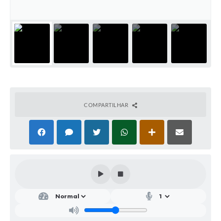
Parcerias com Organização da Sociedade Civil (OSC)
Conselhos Municipais
Lei Aldir Blanc
Cartas de Serviço ao Usuário
Publicidade
Principal
COMPARTILHAR
Galeria de Fotos
Notícias
Galeria de Vídeos
Legislação
Links
Enquete