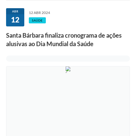
Ouvidoria
ABR
12 ABR 2024
12
Transparência
SAÚDE
Programa de Incentivo ao Desenvolvimento
Santa Bárbara finaliza cronograma de ações
Legislação
alusivas ao Dia Mundial da Saúde
Covid-19
Imóveis
Protocolo
Doação CMDCA
Utilidades
Certidão Negativa de Empresa
Certidão Negativa de Imóvel