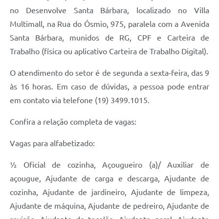
no Desenvolve Santa Bárbara, localizado no Villa
Jornal
Multimall, na Rua do Ósmio, 975, paralela com a Avenida
Agenda
Santa Bárbara, munidos de RG, CPF e Carteira de
Contato
Trabalho (física ou aplicativo Carteira de Trabalho Digital).
Plano Municipal de Segurança Pública
O atendimento do setor é de segunda a sexta-feira, das 9
às 16 horas. Em caso de dúvidas, a pessoa pode entrar
Plano de Contratações Anuais
em contato via telefone (19) 3499.1015.
Confira a relação completa de vagas:
Vagas para alfabetizado:
½ Oficial de cozinha, Açougueiro (a)/ Auxiliar de
açougue, Ajudante de carga e descarga, Ajudante de
cozinha, Ajudante de jardineiro, Ajudante de limpeza,
Ajudante de máquina, Ajudante de pedreiro, Ajudante de