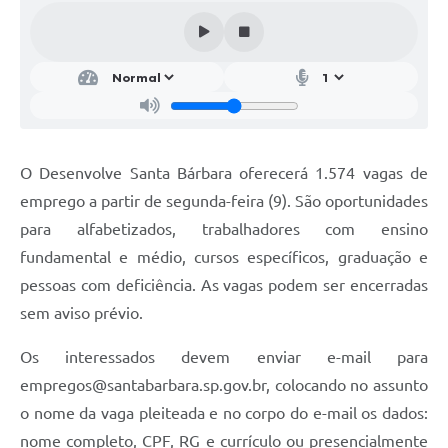
Parcerias com Organização da Sociedade Civil (OSC)
Conselhos Municipais
Lei Aldir Blanc
Cartas de Serviço ao Usuário
Publicidade
O Desenvolve Santa Bárbara oferecerá 1.574 vagas de
Principal
emprego a partir de segunda-feira (9). São oportunidades
para alfabetizados, trabalhadores com ensino
Galeria de Fotos
fundamental e médio, cursos específicos, graduação e
Notícias
pessoas com deficiência. As vagas podem ser encerradas
sem aviso prévio.
Galeria de Vídeos
Legislação
Os interessados devem enviar e-mail para
empregos@santabarbara.sp.gov.br
, colocando no assunto
Links
o nome da vaga pleiteada e no corpo do e-mail os dados:
Enquete
nome completo, CPF, RG e currículo ou presencialmente