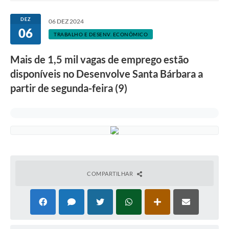
Ouvidoria
DEZ
06 DEZ 2024
06
Transparência
TRABALHO E DESENV. ECONÔMICO
Programa de Incentivo ao Desenvolvimento
Mais de 1,5 mil vagas de emprego estão
Legislação
disponíveis no Desenvolve Santa Bárbara a
partir de segunda-feira (9)
Covid-19
Imóveis
Protocolo
Doação CMDCA
Utilidades
COMPARTILHAR
Certidão Negativa de Empresa
Certidão Negativa de Imóvel