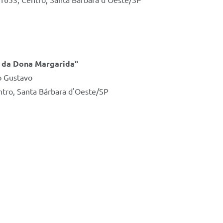
, 1653, Centro, Santa Bárbara d'Oeste/SP
a da Dona Margarida"
o Gustavo
entro, Santa Bárbara d'Oeste/SP