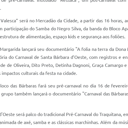
de pré-carnaval. Intitulado “Ressaca”, um pós-carnaval com
.
Valesca” será no Mercadão da Cidade, a partir das 16 horas, a
participação do Samba do Negro Silva, da banda do Bloco Apa
strutura de alimentação, espaço kids e segurança aos foliões.
rgarida lançará seu documentário "A folia na terra da Dona M
ria do Carnaval de Santa Bárbara d’Oeste, com registros e ent
e de Oliveira, Dito Preto, Detinha Dagnoni, Graça Camargo e C
impactos culturais da festa na cidade.
 Bloco das Bárbaras fará seu pré-carnaval no dia 16 de fever
o grupo também lançará o documentário "Carnaval das Bárbaras
 d'Oeste será palco do tradicional Pré-Carnaval do Traquitana, 
o animada de axé, samba e as clássicas marchinhas. Além da mú