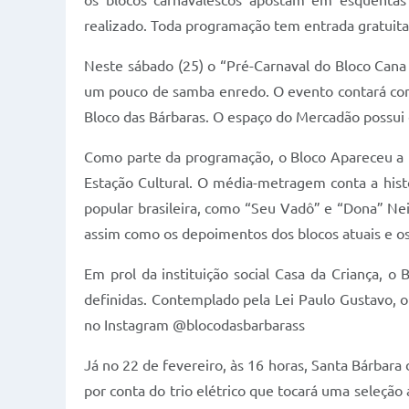
os blocos carnavalescos apostam em esquentas 
realizado. Toda programação tem entrada gratuita
Neste sábado (25) o “Pré-Carnaval do Bloco Cana 
um pouco de samba enredo. O evento contará com 
Bloco das Bárbaras. O espaço do Mercadão possui e
Como parte da programação, o Bloco Apareceu a Ma
Estação Cultural. O média-metragem conta a histó
popular brasileira, como “Seu Vadô” e “Dona” Neid
assim como os depoimentos dos blocos atuais e os 
Em prol da instituição social Casa da Criança, o
definidas. Contemplado pela Lei Paulo Gustavo, 
no Instagram @blocodasbarbarass
Já no 22 de fevereiro, às 16 horas, Santa Bárbara
por conta do trio elétrico que tocará uma seleçã