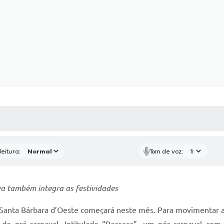
 MÍDIAS
RECEBA NOTÍCIAS
eitura:
Tom de voz:
va também integra as festividades
anta Bárbara d’Oeste começará neste mês. Para movimentar a 