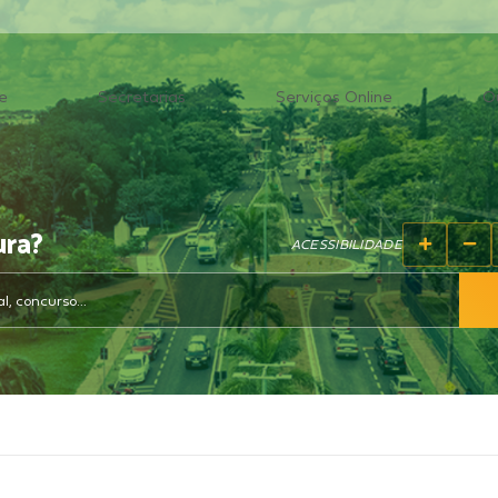
e
Secretarias
Serviços Online
O
ura?
ACESSIBILIDADE