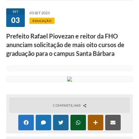
Ouvidoria
SET
03 SET 2025
03
Transparência
EDUCAÇÃO
Programa de Incentivo ao Desenvolvimento
Prefeito Rafael Piovezan e reitor da FHO
Legislação
anunciam solicitação de mais oito cursos de
graduação para o campus Santa Bárbara
Covid-19
Imóveis
Protocolo
Doação CMDCA
Utilidades
COMPARTILHAR
Certidão Negativa de Empresa
Certidão Negativa de Imóvel