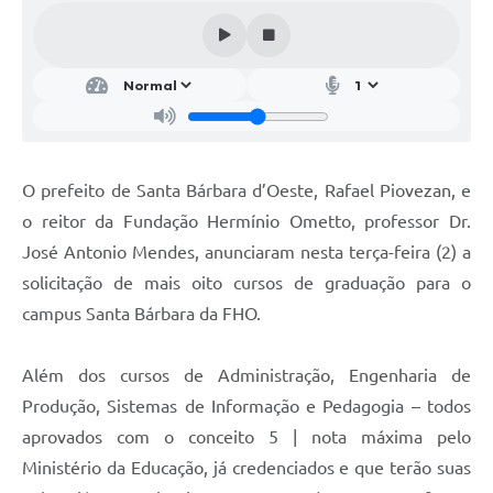
Parcerias com Organização da Sociedade Civil (OSC)
Conselhos Municipais
Lei Aldir Blanc
Cartas de Serviço ao Usuário
Publicidade
O prefeito de Santa Bárbara d’Oeste, Rafael Piovezan, e
Principal
o reitor da Fundação Hermínio Ometto, professor Dr.
José Antonio Mendes, anunciaram nesta terça-feira (2) a
Galeria de Fotos
solicitação de mais oito cursos de graduação para o
Notícias
campus Santa Bárbara da FHO.
Galeria de Vídeos
Além dos cursos de Administração, Engenharia de
Legislação
Produção, Sistemas de Informação e Pedagogia – todos
Links
aprovados com o conceito 5 | nota máxima pelo
Ministério da Educação, já credenciados e que terão suas
Enquete