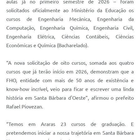
aulas já no primeiro semestre de 2026 – foram
Jornal
solicitados oficialmente ao Ministério da Educação os
cursos de Engenharia Mecânica, Engenharia da
Agenda
Computação, Engenharia Química, Engenharia Civil,
Contato
Engenharia Elétrica, Ciências Contábeis, Ciências
Plano Municipal de Segurança Pública
Econômicas e Química (Bacharelado).
Plano de Contratações Anuais
“A nova solicitação de oito cursos, somada aos quatro
cursos que já terão início em 2026, demonstram que a
FHO, entidade com mais de 50 anos de existência e
know-how incrível, veio para ficar e escrever uma linda
história em Santa Bárbara d'Oeste”, afirmou o prefeito
Rafael Piovezan.
“Temos em Araras 23 cursos de graduação. E
pretendemos iniciar a nossa trajetória em Santa Bárbara