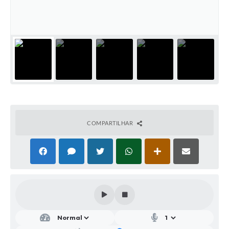
Parcerias com Organização da Sociedade Civil (OSC)
Conselhos Municipais
Lei Aldir Blanc
Cartas de Serviço ao Usuário
Publicidade
Principal
Galeria de Fotos
COMPARTILHAR
Notícias
Galeria de Vídeos
Legislação
Links
Enquete