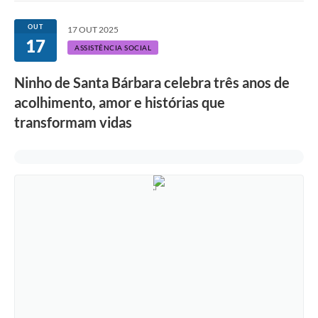
Ouvidoria
OUT
17 OUT 2025
17
Transparência
ASSISTÊNCIA SOCIAL
Programa de Incentivo ao Desenvolvimento
Ninho de Santa Bárbara celebra três anos de
Legislação
acolhimento, amor e histórias que
transformam vidas
Covid-19
Imóveis
Protocolo
Doação CMDCA
Utilidades
Certidão Negativa de Empresa
Certidão Negativa de Imóvel