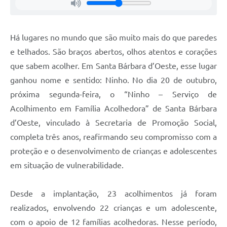
Jornal
Agenda
Há lugares no mundo que são muito mais do que paredes
e telhados. São braços abertos, olhos atentos e corações
Contato
que sabem acolher. Em Santa Bárbara d’Oeste, esse lugar
Plano Municipal de Segurança Pública
ganhou nome e sentido: Ninho. No dia 20 de outubro,
Plano de Contratações Anuais
próxima segunda-feira, o “Ninho – Serviço de
Acolhimento em Família Acolhedora” de Santa Bárbara
d’Oeste, vinculado à Secretaria de Promoção Social,
completa três anos, reafirmando seu compromisso com a
proteção e o desenvolvimento de crianças e adolescentes
em situação de vulnerabilidade.
Desde a implantação, 23 acolhimentos já foram
realizados, envolvendo 22 crianças e um adolescente,
com o apoio de 12 famílias acolhedoras. Nesse período,