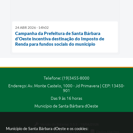
24 ABR 2026 - 14h02
Campanha da Prefeitura de Santa Bárbara
d’Oeste incentiva destinação do Imposto de
Renda para fundos sociais do município
Telefone: (19)3455-8000
Endereço: Av. Monte Castelo, 1000 - Jd Primavera | CEP: 13450-
901
Das 9 às 16 horas
Município de Santa Bárbara dOeste
Versão do Sistema:
3.5.3 - 19/06/2026
Município de Santa Bárbara dOeste e os cookies:
Portal atualizado em:
07/08/2026 18:17
Dados Abertos