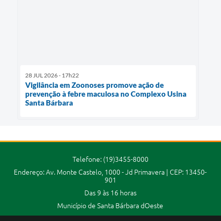
28 JUL 2026 - 17h22
Vigilância em Zoonoses promove ação de
prevenção à febre maculosa no Complexo Usina
Santa Bárbara
Telefone: (19)3455-8000
Endereço: Av. Monte Castelo, 1000 - Jd Primavera | CEP: 13450-
901
Das 9 às 16 horas
Município de Santa Bárbara dOeste