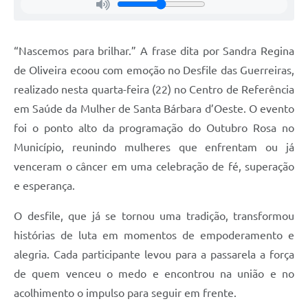
Jornal
Agenda
“Nascemos para brilhar.” A frase dita por Sandra Regina
de Oliveira ecoou com emoção no Desfile das Guerreiras,
Contato
realizado nesta quarta-feira (22) no Centro de Referência
Plano Municipal de Segurança Pública
em Saúde da Mulher de Santa Bárbara d’Oeste. O evento
Plano de Contratações Anuais
foi o ponto alto da programação do Outubro Rosa no
Município, reunindo mulheres que enfrentam ou já
venceram o câncer em uma celebração de fé, superação
e esperança.
O desfile, que já se tornou uma tradição, transformou
histórias de luta em momentos de empoderamento e
alegria. Cada participante levou para a passarela a força
de quem venceu o medo e encontrou na união e no
acolhimento o impulso para seguir em frente.