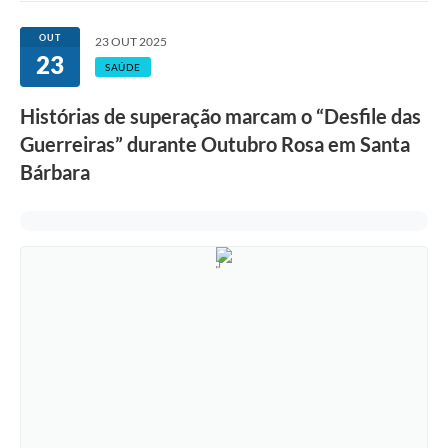
Ouvidoria
OUT
23 OUT 2025
23
Transparência
SAÚDE
Programa de Incentivo ao Desenvolvimento
Histórias de superação marcam o “Desfile das
Legislação
Guerreiras” durante Outubro Rosa em Santa
Bárbara
Covid-19
Imóveis
Protocolo
Doação CMDCA
Utilidades
Certidão Negativa de Empresa
Certidão Negativa de Imóvel