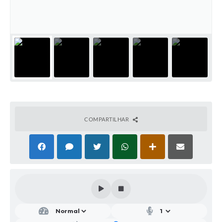
Parcerias com Organização da Sociedade Civil (OSC)
Conselhos Municipais
Lei Aldir Blanc
Cartas de Serviço ao Usuário
Publicidade
Principal
Galeria de Fotos
COMPARTILHAR
Notícias
Galeria de Vídeos
Legislação
Links
Enquete