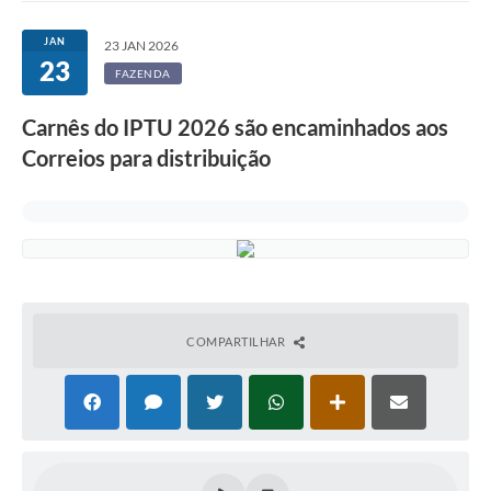
Ouvidoria
JAN
23 JAN 2026
23
Transparência
FAZENDA
Programa de Incentivo ao Desenvolvimento
Carnês do IPTU 2026 são encaminhados aos
Legislação
Correios para distribuição
Covid-19
Imóveis
Protocolo
Doação CMDCA
COMPARTILHAR
Utilidades
Certidão Negativa de Empresa
Certidão Negativa de Imóvel