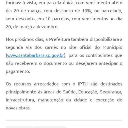
formas: à vista, em parcela única, com vencimento até o
Jornal
dia 20 de março, com desconto de 10%, ou parcelado,
Agenda
sem desconto, em 10 parcelas, com vencimentos no dia
20, de março a dezembro.
Contato
Nos próximos dias, a Prefeitura também disponibilizará a
Plano Municipal de Segurança Pública
segunda via dos carnês no site oficial do Município
Plano de Contratações Anuais
(
www.santabarbara.sp.gov.br
), para os contribuintes que
não receberem o documento ou desejarem antecipar o
pagamento.
Os recursos arrecadados com o IPTU são destinados
principalmente às áreas de Saúde, Educação, Segurança,
infraestrutura, manutenção da cidade e execução de
novas obras.