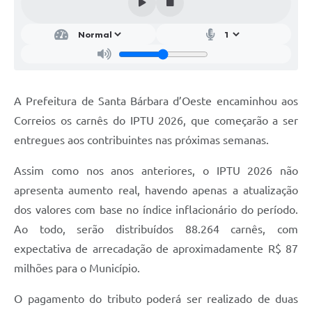
Parcerias com Organização da Sociedade Civil (OSC)
Conselhos Municipais
Lei Aldir Blanc
Cartas de Serviço ao Usuário
A Prefeitura de Santa Bárbara d’Oeste encaminhou aos
Publicidade
Correios os carnês do IPTU 2026, que começarão a ser
Principal
entregues aos contribuintes nas próximas semanas.
Galeria de Fotos
Assim como nos anos anteriores, o IPTU 2026 não
apresenta aumento real, havendo apenas a atualização
Notícias
dos valores com base no índice inflacionário do período.
Galeria de Vídeos
Ao todo, serão distribuídos 88.264 carnês, com
Legislação
expectativa de arrecadação de aproximadamente R$ 87
milhões para o Município.
Links
O pagamento do tributo poderá ser realizado de duas
Enquete