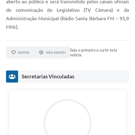
aberto ao público e será transmitido pelos canais oficiais
Jornal
de comunicação do Legislativo (TV Câmara) e da
Administração Municipal (Rádio Santa Bárbara FM – 95,9
Agenda
MHz).
Contato
Plano Municipal de Segurança Pública
Seja o primeiro a curtir esta
GOSTEI
NÃO GOSTEI
Plano de Contratações Anuais
notícia.
Secretarias Vinculadas