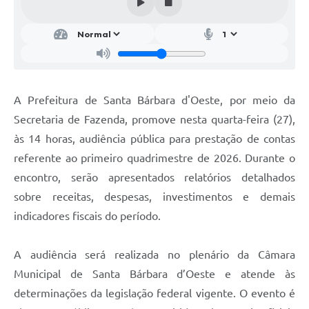
Parcerias com Organização da Sociedade Civil (OSC)
Conselhos Municipais
Lei Aldir Blanc
Cartas de Serviço ao Usuário
A Prefeitura de Santa Bárbara d'Oeste, por meio da
Publicidade
Secretaria de Fazenda, promove nesta quarta-feira (27),
Principal
às 14 horas, audiência pública para prestação de contas
referente ao primeiro quadrimestre de 2026. Durante o
Galeria de Fotos
encontro, serão apresentados relatórios detalhados
Notícias
sobre receitas, despesas, investimentos e demais
indicadores fiscais do período.
Galeria de Vídeos
Legislação
A audiência será realizada no plenário da Câmara
Links
Municipal de Santa Bárbara d’Oeste e atende às
determinações da legislação federal vigente. O evento é
Enquete