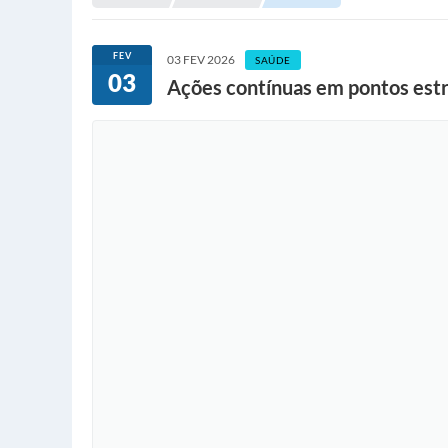
FEV
03 FEV 2026
SAÚDE
03
Ações contínuas em pontos est