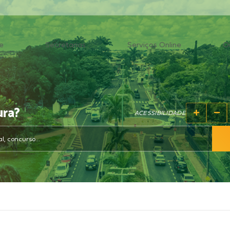
e
Secretarias
Serviços Online
O
ura?
ACESSIBILIDADE