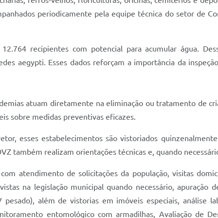
arias, ferros-velhos, floriculturas, oficinas, cemitérios e dep
mpanhados periodicamente pela equipe técnica do setor de C
m 12.764 recipientes com potencial para acumular água. De
des aegypti. Esses dados reforçam a importância da inspeçã
ndemias atuam diretamente na eliminação ou tratamento de cria
eis sobre medidas preventivas eficazes.
 vetor, esses estabelecimentos são vistoriados quinzenalment
o DVZ também realizam orientações técnicas e, quando necessári
om atendimento de solicitações da população, visitas domic
evistas na legislação municipal quando necessário, apuração 
 pesado), além de vistorias em imóveis especiais, análise labo
onitoramento entomológico com armadilhas, Avaliação de De