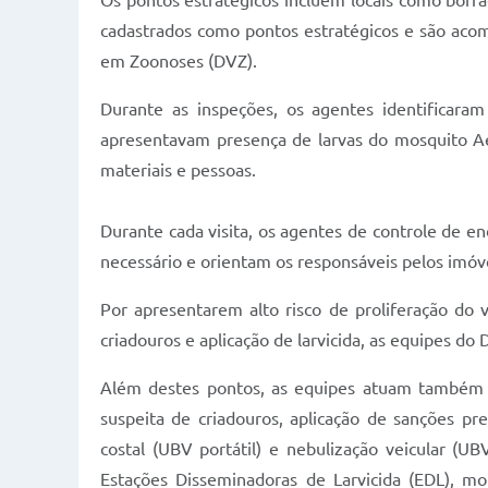
Os pontos estratégicos incluem locais como borrach
cadastrados como pontos estratégicos e são aco
em Zoonoses (DVZ).
Durante as inspeções, os agentes identificara
apresentavam presença de larvas do mosquito Ae
materiais e pessoas.
Durante cada visita, os agentes de controle de e
necessário e orientam os responsáveis pelos imóv
Por apresentarem alto risco de proliferação do
criadouros e aplicação de larvicida, as equipes d
Além destes pontos, as equipes atuam também c
suspeita de criadouros, aplicação de sanções pr
costal (UBV portátil) e nebulização veicular (UBV
Estações Disseminadoras de Larvicida (EDL), m