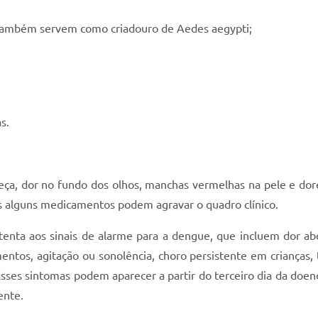
as também servem como criadouro de Aedes aegypti;
s.
eça, dor no fundo dos olhos, manchas vermelhas na pele e dor
s alguns medicamentos podem agravar o quadro clínico.
tenta aos sinais de alarme para a dengue, que incluem dor abd
tos, agitação ou sonolência, choro persistente em crianças, to
Esses sintomas podem aparecer a partir do terceiro dia da doe
ente.