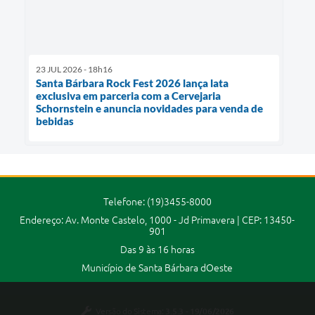
23 JUL 2026 - 18h16
Santa Bárbara Rock Fest 2026 lança lata
exclusiva em parceria com a Cervejaria
Schornstein e anuncia novidades para venda de
bebidas
Telefone: (19)3455-8000
Endereço: Av. Monte Castelo, 1000 - Jd Primavera | CEP: 13450-
901
Das 9 às 16 horas
Município de Santa Bárbara dOeste
Versão do Sistema:
3.5.3 - 19/06/2026