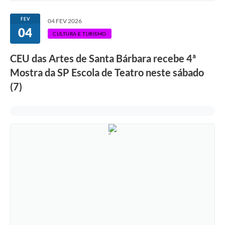
Ouvidoria
FEV
04 FEV 2026
04
Transparência
CULTURA E TURISMO
Programa de Incentivo ao Desenvolvimento
CEU das Artes de Santa Bárbara recebe 4ª
Legislação
Mostra da SP Escola de Teatro neste sábado
(7)
Covid-19
Imóveis
Protocolo
Doação CMDCA
Utilidades
Certidão Negativa de Empresa
Certidão Negativa de Imóvel