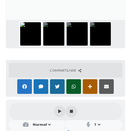
Parcerias com Organização da Sociedade Civil (OSC)
Conselhos Municipais
Lei Aldir Blanc
Cartas de Serviço ao Usuário
Publicidade
Principal
Galeria de Fotos
COMPARTILHAR
Notícias
Galeria de Vídeos
Legislação
Links
Enquete