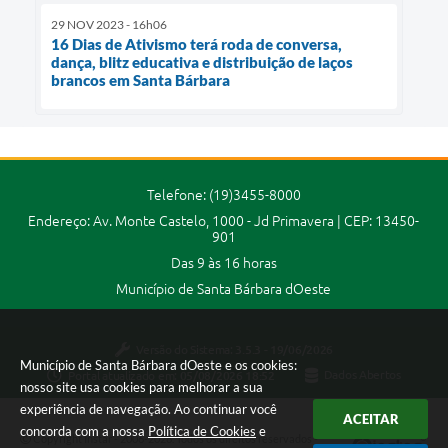
29 NOV 2023 - 16h06
16 Dias de Ativismo terá roda de conversa,
dança, blitz educativa e distribuição de laços
brancos em Santa Bárbara
Telefone: (19)3455-8000
Endereço: Av. Monte Castelo, 1000 - Jd Primavera | CEP: 13450-
901
Das 9 às 16 horas
Município de Santa Bárbara dOeste
Versão do Sistema:
3.5.3 - 19/06/2026
Município de Santa Bárbara dOeste e os cookies:
Portal atualizado em:
05/08/2026 18:52
Dados Abertos
nosso site usa cookies para melhorar a sua
experiência de navegação. Ao continuar você
ACEITAR
concorda com a nossa
Política de Cookies
e
Copyright Instar - 2006-2026. Todos os direitos reservados -