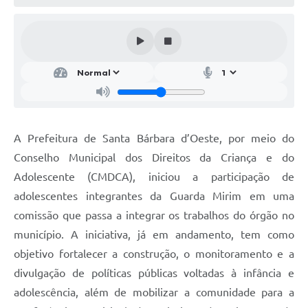
Parcerias com Organização da Sociedade Civil (OSC)
Conselhos Municipais
Lei Aldir Blanc
Cartas de Serviço ao Usuário
Publicidade
Principal
A Prefeitura de Santa Bárbara d’Oeste, por meio do
Conselho Municipal dos Direitos da Criança e do
Galeria de Fotos
Adolescente (CMDCA), iniciou a participação de
Notícias
adolescentes integrantes da Guarda Mirim em uma
comissão que passa a integrar os trabalhos do órgão no
Galeria de Vídeos
município. A iniciativa, já em andamento, tem como
Legislação
objetivo fortalecer a construção, o monitoramento e a
Links
divulgação de políticas públicas voltadas à infância e
adolescência, além de mobilizar a comunidade para a
Enquete