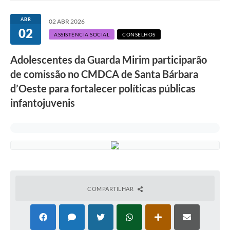
Ouvidoria
ABR
02 ABR 2026
02
Transparência
ASSISTÊNCIA SOCIAL
CONSELHOS
Programa de Incentivo ao Desenvolvimento
Adolescentes da Guarda Mirim participarão
Legislação
de comissão no CMDCA de Santa Bárbara
d’Oeste para fortalecer políticas públicas
Covid-19
infantojuvenis
Imóveis
Protocolo
Doação CMDCA
Utilidades
COMPARTILHAR
Certidão Negativa de Empresa
Certidão Negativa de Imóvel