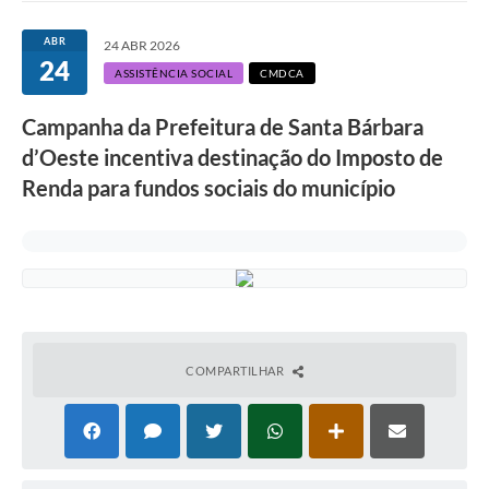
Ouvidoria
ABR
24 ABR 2026
24
Transparência
ASSISTÊNCIA SOCIAL
CMDCA
Programa de Incentivo ao Desenvolvimento
Campanha da Prefeitura de Santa Bárbara
Legislação
d’Oeste incentiva destinação do Imposto de
Renda para fundos sociais do município
Covid-19
Imóveis
Protocolo
Doação CMDCA
Utilidades
COMPARTILHAR
Certidão Negativa de Empresa
Certidão Negativa de Imóvel