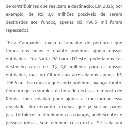
de contribuintes que realizam a destinação. Em 2025, por
Jornal
exemplo, de R$ 8,8 milhões possíveis de serem
Agenda
destinados aos fundos, apenas R$ 196,5 mil foram
Contato
repassados.
Plano Municipal de Segurança Pública
"Esta Campanha revela o tamanho do potencial que
temos nas mãos e quanto podemos ajudar nossas
Plano de Contratações Anuais
entidades. Em Santa Bárbara d’Oeste, poderíamos ter
destinado cerca de R$ 8,8 milhões para as nossas
entidades, mas no último ano arrecadamos apenas R$
196,5 mil. Isso mostra que ainda podemos avançar muito.
Com um gesto simples, na hora de declarar o Imposto de
Renda, cada cidadão pode ajudar a transformar essa
realidade, direcionando recursos que já seriam pagos
para fortalecer o atendimento a crianças, adolescentes e
pessoas idosas, sem nenhum custo extra. Se cada um