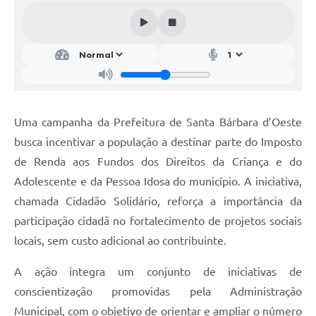
Parcerias com Organização da Sociedade Civil (OSC)
Conselhos Municipais
Lei Aldir Blanc
Cartas de Serviço ao Usuário
Publicidade
Uma campanha da Prefeitura de Santa Bárbara d’Oeste
Principal
busca incentivar a população a destinar parte do Imposto
de Renda aos Fundos dos Direitos da Criança e do
Galeria de Fotos
Adolescente e da Pessoa Idosa do município. A iniciativa,
Notícias
chamada Cidadão Solidário, reforça a importância da
participação cidadã no fortalecimento de projetos sociais
Galeria de Vídeos
locais, sem custo adicional ao contribuinte.
Legislação
A ação integra um conjunto de iniciativas de
Links
conscientização promovidas pela Administração
Enquete
Municipal, com o objetivo de orientar e ampliar o número