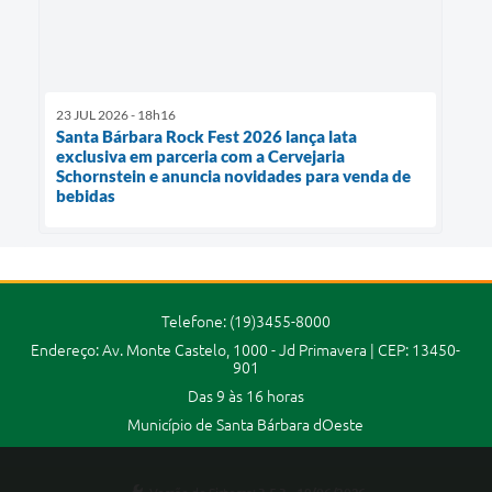
23 JUL 2026 - 18h16
Santa Bárbara Rock Fest 2026 lança lata
exclusiva em parceria com a Cervejaria
Schornstein e anuncia novidades para venda de
bebidas
Telefone: (19)3455-8000
Endereço: Av. Monte Castelo, 1000 - Jd Primavera | CEP: 13450-
901
Das 9 às 16 horas
Município de Santa Bárbara dOeste