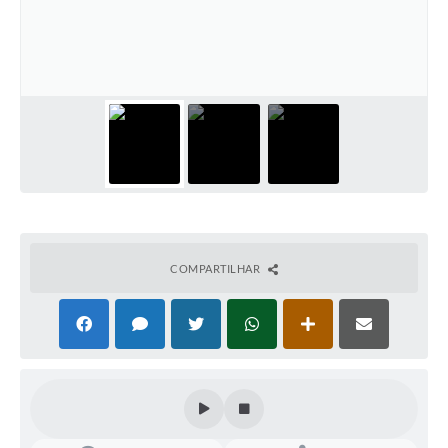
Parcerias com Organização da Sociedade Civil (OSC)
Conselhos Municipais
Lei Aldir Blanc
Cartas de Serviço ao Usuário
Publicidade
Principal
Galeria de Fotos
COMPARTILHAR
Notícias
Galeria de Vídeos
Legislação
Links
Enquete