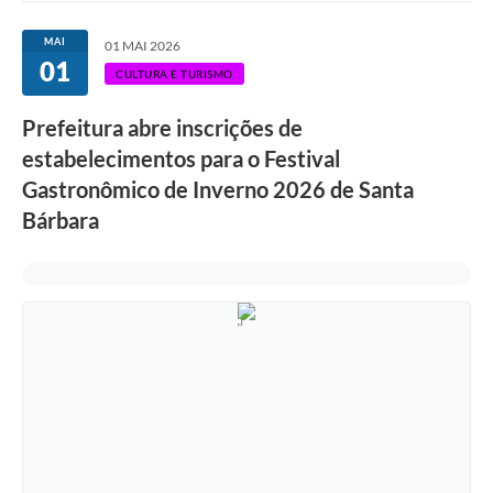
Ouvidoria
MAI
01 MAI 2026
01
Transparência
CULTURA E TURISMO
Programa de Incentivo ao Desenvolvimento
Prefeitura abre inscrições de
Legislação
estabelecimentos para o Festival
Gastronômico de Inverno 2026 de Santa
Covid-19
Bárbara
Imóveis
Protocolo
Doação CMDCA
Utilidades
Certidão Negativa de Empresa
Certidão Negativa de Imóvel