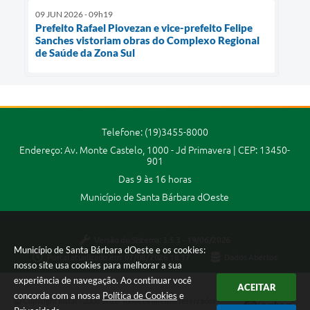
09 JUN 2026 - 09h19
Prefeito Rafael Piovezan e vice-prefeito Felipe
Sanches vistoriam obras do Complexo Regional
de Saúde da Zona Sul
Telefone: (19)3455-8000
Endereço: Av. Monte Castelo, 1000 - Jd Primavera | CEP: 13450-
901
Das 9 às 16 horas
Município de Santa Bárbara dOeste
Versão do Sistema:
3.5.3 - 19/06/2026
Município de Santa Bárbara dOeste e os cookies:
Portal atualizado em:
07/08/2026 18:17
Dados Abertos
nosso site usa cookies para melhorar a sua
experiência de navegação. Ao continuar você
ACEITAR
concorda com a nossa
Política de Cookies
e
Copyright Instar - 2006-2026. Todos os direitos reservados -