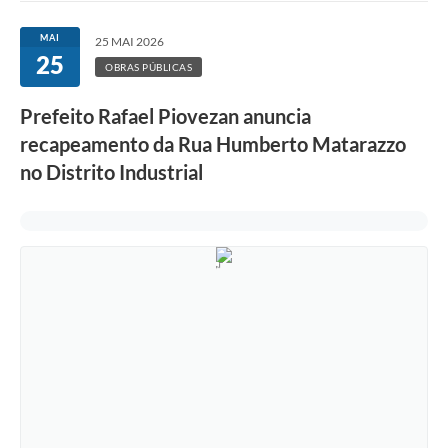
Ouvidoria
MAI
25 MAI 2026
25
Transparência
OBRAS PÚBLICAS
Programa de Incentivo ao Desenvolvimento
Prefeito Rafael Piovezan anuncia
Legislação
recapeamento da Rua Humberto Matarazzo
no Distrito Industrial
Covid-19
Imóveis
Protocolo
Doação CMDCA
Utilidades
Certidão Negativa de Empresa
Certidão Negativa de Imóvel