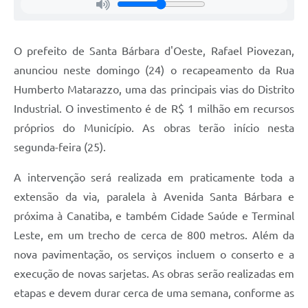
Jornal
Agenda
O prefeito de Santa Bárbara d'Oeste, Rafael Piovezan,
anunciou neste domingo (24) o recapeamento da Rua
Contato
Humberto Matarazzo, uma das principais vias do Distrito
Plano Municipal de Segurança Pública
Industrial. O investimento é de R$ 1 milhão em recursos
Plano de Contratações Anuais
próprios do Município. As obras terão início nesta
segunda-feira (25).
A intervenção será realizada em praticamente toda a
extensão da via, paralela à Avenida Santa Bárbara e
próxima à Canatiba, e também Cidade Saúde e Terminal
Leste, em um trecho de cerca de 800 metros. Além da
nova pavimentação, os serviços incluem o conserto e a
execução de novas sarjetas. As obras serão realizadas em
etapas e devem durar cerca de uma semana, conforme as