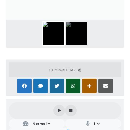
Parcerias com Organização da Sociedade Civil (OSC)
Conselhos Municipais
Lei Aldir Blanc
Cartas de Serviço ao Usuário
Publicidade
Principal
Galeria de Fotos
COMPARTILHAR
Notícias
Galeria de Vídeos
Legislação
Links
Enquete