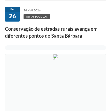
Ouvidoria
MAI
26 MAI 2026
26
Transparência
OBRAS PÚBLICAS
Programa de Incentivo ao Desenvolvimento
Conservação de estradas rurais avança em
Legislação
diferentes pontos de Santa Bárbara
Covid-19
Imóveis
Protocolo
Doação CMDCA
Utilidades
Certidão Negativa de Empresa
Certidão Negativa de Imóvel