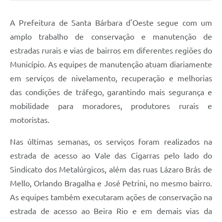
Jornal
A Prefeitura de Santa Bárbara d'Oeste segue com um
Agenda
amplo trabalho de conservação e manutenção de
estradas rurais e vias de bairros em diferentes regiões do
Contato
Município. As equipes de manutenção atuam diariamente
Plano Municipal de Segurança Pública
em serviços de nivelamento, recuperação e melhorias
Plano de Contratações Anuais
das condições de tráfego, garantindo mais segurança e
mobilidade para moradores, produtores rurais e
motoristas.
Nas últimas semanas, os serviços foram realizados na
estrada de acesso ao Vale das Cigarras pelo lado do
Sindicato dos Metalúrgicos, além das ruas Lázaro Brás de
Mello, Orlando Bragalha e José Petrini, no mesmo bairro.
As equipes também executaram ações de conservação na
estrada de acesso ao Beira Rio e em demais vias da