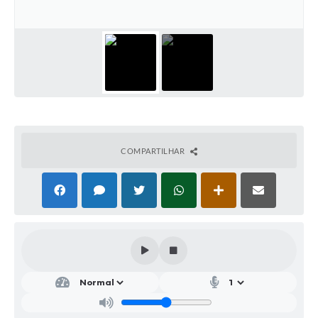
Parcerias com Organização da Sociedade Civil (OSC)
Conselhos Municipais
Lei Aldir Blanc
Cartas de Serviço ao Usuário
Publicidade
Principal
COMPARTILHAR
Galeria de Fotos
Notícias
Galeria de Vídeos
Legislação
Links
Enquete