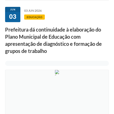
Ouvidoria
JUN
03 JUN 2026
03
Transparência
EDUCAÇÃO
Programa de Incentivo ao Desenvolvimento
Prefeitura dá continuidade à elaboração do
Legislação
Plano Municipal de Educação com
apresentação de diagnóstico e formação de
Covid-19
grupos de trabalho
Imóveis
Protocolo
Doação CMDCA
Utilidades
Certidão Negativa de Empresa
Certidão Negativa de Imóvel