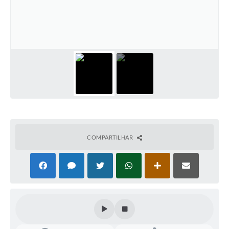
Parcerias com Organização da Sociedade Civil (OSC)
Conselhos Municipais
Lei Aldir Blanc
Cartas de Serviço ao Usuário
Publicidade
Principal
Galeria de Fotos
COMPARTILHAR
Notícias
Galeria de Vídeos
Legislação
Links
Enquete