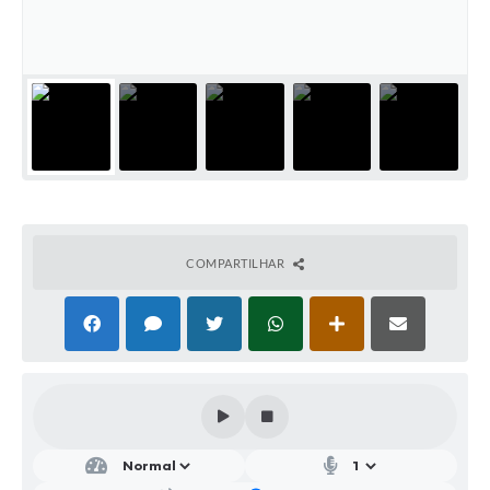
Parcerias com Organização da Sociedade Civil (OSC)
Conselhos Municipais
Lei Aldir Blanc
Cartas de Serviço ao Usuário
Publicidade
Principal
Galeria de Fotos
COMPARTILHAR
Notícias
Galeria de Vídeos
Legislação
Links
Enquete