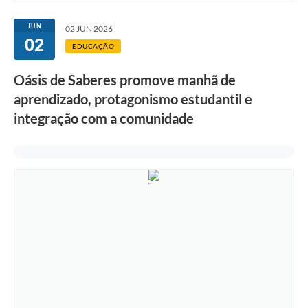
Ouvidoria
JUN
02 JUN 2026
02
Transparência
EDUCAÇÃO
Programa de Incentivo ao Desenvolvimento
Oásis de Saberes promove manhã de
Legislação
aprendizado, protagonismo estudantil e
integração com a comunidade
Covid-19
Imóveis
Protocolo
Doação CMDCA
Utilidades
Certidão Negativa de Empresa
Certidão Negativa de Imóvel