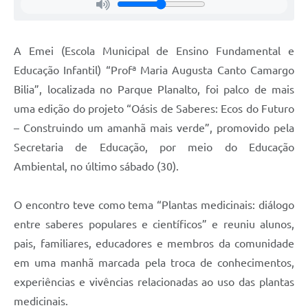
Jornal
Agenda
A Emei (Escola Municipal de Ensino Fundamental e
Educação Infantil) “Profª Maria Augusta Canto Camargo
Contato
Bilia”, localizada no Parque Planalto, foi palco de mais
Plano Municipal de Segurança Pública
uma edição do projeto “Oásis de Saberes: Ecos do Futuro
Plano de Contratações Anuais
– Construindo um amanhã mais verde”, promovido pela
Secretaria de Educação, por meio do Educação
Ambiental, no último sábado (30).
O encontro teve como tema “Plantas medicinais: diálogo
entre saberes populares e científicos” e reuniu alunos,
pais, familiares, educadores e membros da comunidade
em uma manhã marcada pela troca de conhecimentos,
experiências e vivências relacionadas ao uso das plantas
medicinais.