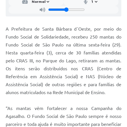
Jornal
Agenda
A Prefeitura de Santa Bárbara d´Oeste, por meio do
Contato
Fundo Social de Solidariedade, recebeu 250 mantas do
Plano Municipal de Segurança Pública
Fundo Social de São Paulo na última sexta-feira (29).
Plano de Contratações Anuais
Nesta quarta-feira (3), cerca de 30 famílias atendidas
pelo CRAS III, no Parque do Lago, retiraram as mantas.
Os itens serão distribuídos nos CRAS (Centro de
Referência em Assistência Social) e NAS (Núcleo de
Assistência Social) de outras regiões e para famílias de
alunos matriculados na Rede Municipal de Ensino.
“As mantas vêm fortalecer a nossa Campanha do
Agasalho. O Fundo Social de São Paulo sempre é nosso
parceiro e toda ajuda é muito importante para beneficiar