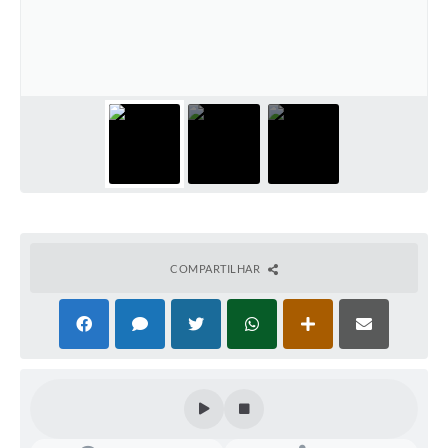
Parcerias com Organização da Sociedade Civil (OSC)
Conselhos Municipais
Lei Aldir Blanc
Cartas de Serviço ao Usuário
Publicidade
Principal
Galeria de Fotos
COMPARTILHAR
Notícias
Galeria de Vídeos
Legislação
Links
Enquete