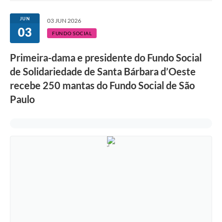
Ouvidoria
JUN
03 JUN 2026
03
Transparência
FUNDO SOCIAL
Programa de Incentivo ao Desenvolvimento
Primeira-dama e presidente do Fundo Social
Legislação
de Solidariedade de Santa Bárbara d’Oeste
recebe 250 mantas do Fundo Social de São
Covid-19
Paulo
Imóveis
Protocolo
Doação CMDCA
Utilidades
Certidão Negativa de Empresa
Certidão Negativa de Imóvel