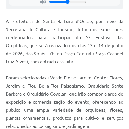
Jornal
Agenda
A Prefeitura de Santa Bárbara d’Oeste, por meio da
Secretaria de Cultura e Turismo, definiu os expositores
Contato
credenciados para participar do 5º Festival das
Plano Municipal de Segurança Pública
Orquídeas, que será realizado nos dias 13 e 14 de junho
Plano de Contratações Anuais
de 2026, das 9h às 17h, na Praça Central (Praça Coronel
Luiz Alves), com entrada gratuita.
Foram selecionadas +Verde Flor e Jardim, Center Flores,
Jardim e Flor, Beija-Flor Paisagismo, Orquidário Santa
Bárbara e Orquidário Covolan, que irão compor a área de
exposição e comercialização do evento, oferecendo ao
público uma ampla variedade de orquídeas, flores,
plantas ornamentais, produtos para cultivo e serviços
relacionados ao paisagismo e jardinagem.