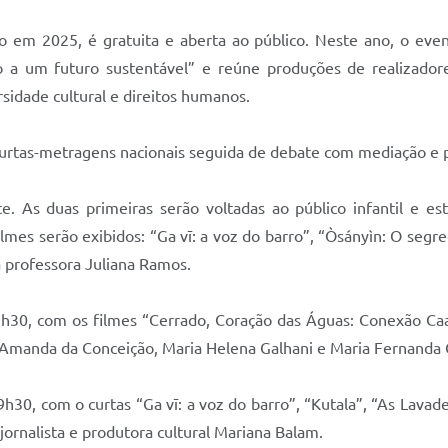
o em 2025, é gratuita e aberta ao público. Neste ano, o eve
 a um futuro sustentável” e reúne produções de realizadores
rsidade cultural e direitos humanos.
curtas-metragens nacionais seguida de debate com mediação e 
. As duas primeiras serão voltadas ao público infantil e es
es serão exibidos: “Ga vī: a voz do barro”, “Òsányìn: O segr
 professora Juliana Ramos.
9h30, com os filmes “Cerrado, Coração das Águas: Conexão Caat
 Amanda da Conceição, Maria Helena Galhani e Maria Fernanda 
19h30, com o curtas “Ga vī: a voz do barro”, “Kutala”, “As Lav
jornalista e produtora cultural Mariana Balam.