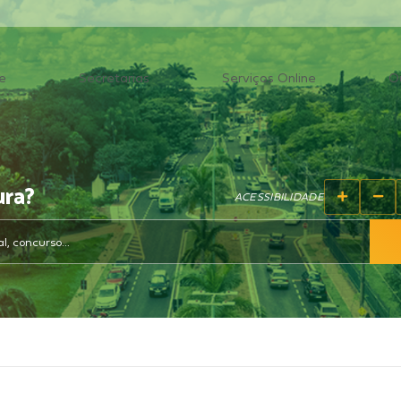
e
Secretarias
Serviços Online
O
ura?
ACESSIBILIDADE