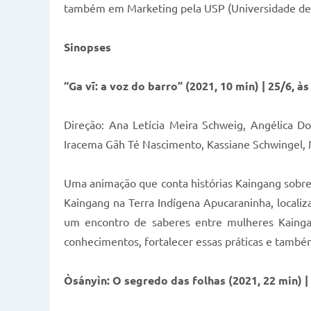
também em Marketing pela USP (Universidade de 
Sinopses
“Ga vī: a voz do barro”
(2021, 10 min) | 25/6, às
Direção: Ana Letícia Meira Schweig, Angélica D
Iracema Gãh Té Nascimento, Kassiane Schwingel, 
Uma animação que conta histórias Kaingang sobre a
Kaingang na Terra Indígena Apucaraninha, localiza
um encontro de saberes entre mulheres Kainga
conhecimentos, fortalecer essas práticas e també
Òsányìn: O segredo das folhas
(2021, 22 min) |