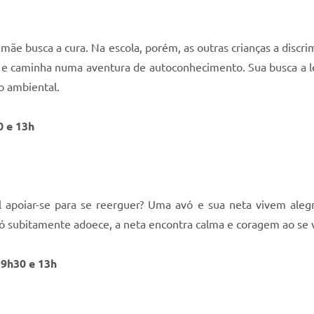
ãe busca a cura. Na escola, porém, as outras crianças a discr
 e caminha numa aventura de autoconhecimento. Sua busca a le
o ambiental.
0 e 13h
apoiar-se para se reerguer? Uma avó e sua neta vivem aleg
subitamente adoece, a neta encontra calma e coragem ao se vol
s 9h30 e 13h